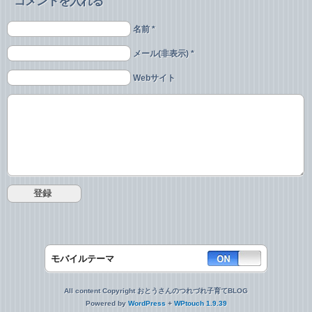
コメントを入れる
名前 *
メール(非表示) *
Webサイト
モバイルテーマ
All content Copyright おとうさんのつれづれ子育てBLOG
Powered by
WordPress
+
WPtouch 1.9.39