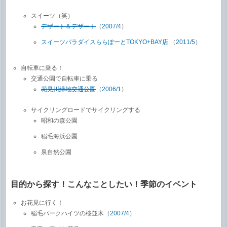
スイーツ（笑）
デザート＆デザート
（
2007/4
）
スイーツパラダイスららぽーとTOKYO+BAY店
（
2011/5
）
自転車に乗る！
交通公園で自転車に乗る
花見川緑地交通公園
（
2006/1
）
サイクリングロードでサイクリングする
昭和の森公園
稲毛海浜公園
泉自然公園
目的から探す！こんなことしたい！季節のイベント
お花見に行く！
稲毛パークハイツの桜並木（
2007/4
）