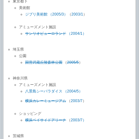
東京都下
美術館
ジブリ美術館
（2005/3）
（
2003/1
）
アミューズメント施設
サンリオピューロランド
（2004/1）
埼玉県
公園
国営武蔵丘陵森林公園
（
2005/5
）
神奈川県
アミューズメント施設
八景島シーパラダイス
（2004/5）
横浜カレーミュージアム
（
2003/7
）
ショッピング
横浜ベイサイドアリーナ
（
2003/7）
茨城県