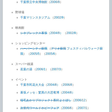
千葉県立中央博物館
（
2006/9
）
野球場
千葉マリンスタジアム
（
2002/9
）
映画館
シネプレックス幕張
（2004/9）
（
2002/8
）
ショッピングセンター
ハーバーシティ蘇我
（
アリオ蘇我
フェスティバルウォーク蘇
我
） （
2005/5
）（
2005/6
）
スーパー銭湯
若葉の湯
（
2006/1
）（
2007/3
）
イベント
千葉市民花火大会（2004/8）
（
2006/8
）
幕張メッセ：驚異の大恐竜博（2004/8）
稲毛あかりプロジェクト夜灯よとぼし
（
2006/12
）
次世代ワールドホビーフェア
（
2006/6
）（
2007/1
）