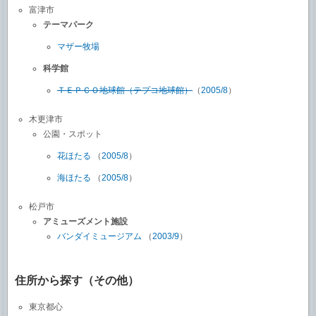
富津市
テーマパーク
マザー牧場
科学館
ＴＥＰＣＯ地球館（テプコ地球館）
（
2005/8
）
木更津市
公園・スポット
花ほたる
（
2005/8
）
海ほたる
（
2005/8
）
松戸市
アミューズメント施設
バンダイミュージアム
（
2003/9
）
住所から探す（その他）
東京都心