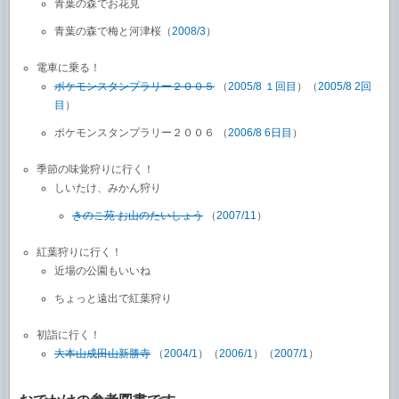
青葉の森でお花見
青葉の森で梅と河津桜（
2008/3
）
電車に乗る！
ポケモンスタンプラリー２００５
（
2005/8 １回目
）（
2005/8 2回
目
）
ポケモンスタンプラリー２００６ （
2006/8 6日目
）
季節の味覚狩りに行く！
しいたけ、みかん狩り
きのこ苑 お山のたいしょう
（
2007/11
）
紅葉狩りに行く！
近場の公園もいいね
ちょっと遠出で紅葉狩り
初詣に行く！
大本山成田山新勝寺
（
2004/1
）（
2006/1
）（
2007/1
）