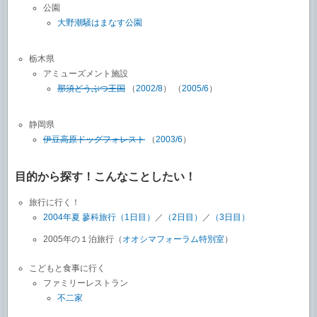
公園
大野潮騒はまなす公園
栃木県
アミューズメント施設
那須どうぶつ王国
（
2002/8
） （
2005/6
）
静岡県
伊豆高原ドッグフォレスト
（
2003/6
）
目的から探す！こんなことしたい！
旅行に行く！
2004年夏 蓼科旅行（1日目）
／
（2日目）
／
（3日目）
2005年の１泊旅行（
オオシマフォーラム特別室
）
こどもと食事に行く
ファミリーレストラン
不二家