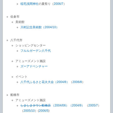
稲毛浅間神社
の夏祭り（
2006/7
）
佐倉市
美術館
川村記念美術館
（2004/10）
八千代市
ショッピングセンター
フルルガーデン八千代
アミューズメント施設
ズーアドベンチャー
イベント
八千代ふるさと花火大会（2004/8）
（
2006/8
）
船橋市
アミューズメント施設
しましまタウン船橋店
（2004/06）
（2004/9）
（
2005/7
）
（
2005/10
）(
2006/5
)