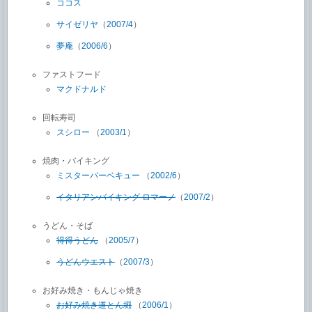
ココス
サイゼリヤ
（
2007/4
）
夢庵
（
2006/6
）
ファストフード
マクドナルド
回転寿司
スシロー
（
2003/1
）
焼肉・バイキング
ミスターバーベキュー
（
2002/6
）
イタリアンバイキング ロマーノ
（
2007/2
）
うどん・そば
得得うどん
（
2005/7
）
うどんウエスト
（
2007/3
）
お好み焼き・もんじゃ焼き
お好み焼き道とん堀
（
2006/1
）