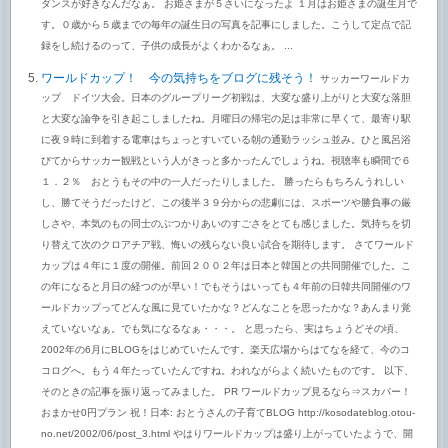
ダンスが好きなんだなぁ。 お姫さまが５さいになったよ １月はお姫さまの誕生月で
す。０歳から５歳までの毎年の誕生日の写真を記事にしました。こうして定点で記
録をし続けるのって、子供の成長がよくわかるなぁ。 ...
ワールドカップ！ 今の気持ちをブログに残そう！
サッカーワールドカ
ップ ドイツ大会。日本のグループリーグ初戦は、大変な盛り上がりと大変な落胆
と大変な論争を引き起こしましたね。月曜日の帰宅の足は非常に早くて、最寄り駅
に夜９時に到着する電車はちょっとすいている朝の通勤ラッシュ並み。ひと風呂浴
びてからサッカー観戦という人がきっと多かったんでしょうね。視聴率も瞬間で６
１．２％ おとうもその中の一人だったりしました。 勝ったらもちろんうれしい
し、勝てそうだったけど、この後半３９分からの悲劇には、スポーツや勝負事の厳
しさや、本気のもの同士のぶつかりあいのすごさをとても感じました。気持ちを切
り替えて次のクロアチア戦、悔いの残らない良い試合を期待します。 さてワールド
カップは４年に１度の開催。前回２００２年は日本と韓国との共同開催でした。こ
の年になると月日の経つのが早い！でもそうはいっても４年前の日韓共同開催のワ
ールドカップってどんな風に見ていたかな？どんなことを思ったかな？あんまり覚
えていないなぁ。でも気になるなぁ・・・。 と思ったら、実はちょうどその頃、
2002年の6月にBLOGをはじめていたんです。楽天広場からはてなを経て、今のコ
コログへ。もう４年たっていたんですね。われながらよく続いたものです。 以下、
そのときの記事を振り返ってみました。 PR ワールドカップ見るなら⇒スカパー！
おまかせ0円プラン 祝！日本: おとうさんの子育てBLOG http://kosodateblog.otou-
no.net/2002/06/post_3.html やはりワールドカップは盛り上がっていたようで、開