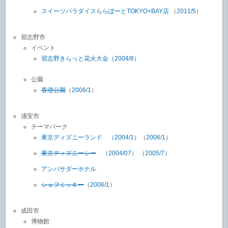
スイーツパラダイスららぽーとTOKYO+BAY店
（
2011/5
）
習志野市
イベント
習志野きらっと花火大会（2004/8）
公園
香澄公園
（
2006/1
）
浦安市
テーマパーク
東京ディズニーランド
（2004/1）
（
2006/1
）
東京ディズニーシー
（2004/07）
（
2005/7
）
アンバサダーホテル
シェフミッキー
（
2006/1
）
成田市
博物館