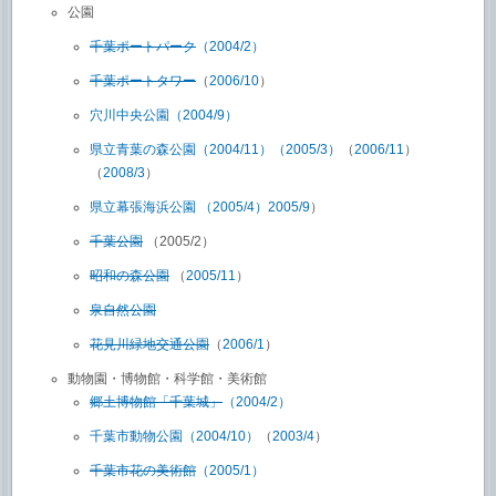
公園
千葉ポートパーク
（2004/2）
千葉ポートタワー
（
2006/10
）
穴川中央公園（2004/9）
県立青葉の森公園
（2004/11）
（2005/3）
（
2006/11
）
（
2008/3
）
県立幕張海浜公園
（2005/4）
2005/9
）
千葉公園
（2005/2）
昭和の森公園
（
2005/11
）
泉自然公園
花見川緑地交通公園
（
2006/1
）
動物園・博物館・科学館・美術館
郷土博物館「千葉城」
（2004/2）
千葉市動物公園
（2004/10）
（
2003/4
）
千葉市花の美術館
（2005/1）