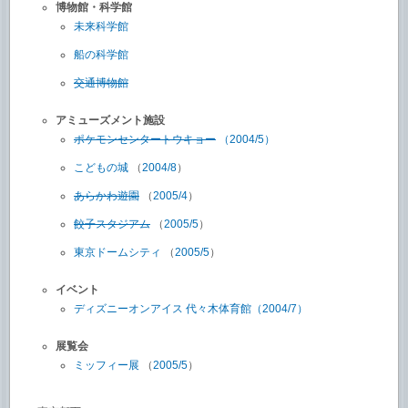
博物館・科学館
未来科学館
船の科学館
交通博物館
アミューズメント施設
ポケモンセンタートウキョー
（2004/5）
こどもの城
（
2004/8
）
あらかわ遊園
（
2005/4
）
餃子スタジアム
（
2005/5
）
東京ドームシティ
（
2005/5
）
イベント
ディズニーオンアイス 代々木体育館（2004/7）
展覧会
ミッフィー展
（
2005/5
）