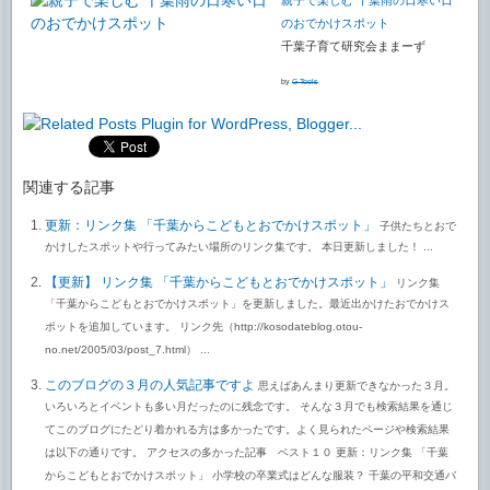
のおでかけスポット
千葉子育て研究会ままーず
by
G-Tools
関連する記事
更新：リンク集 「千葉からこどもとおでかけスポット」
子供たちとおで
かけしたスポットや行ってみたい場所のリンク集です。 本日更新しました！ ...
【更新】 リンク集 「千葉からこどもとおでかけスポット」
リンク集
「千葉からこどもとおでかけスポット」を更新しました。最近出かけたおでかけス
ポットを追加しています。 リンク先（http://kosodateblog.otou-
no.net/2005/03/post_7.html） ...
このブログの３月の人気記事ですよ
思えばあんまり更新できなかった３月。
いろいろとイベントも多い月だったのに残念です。 そんな３月でも検索結果を通じ
てこのブログにたどり着かれる方は多かったです。よく見られたページや検索結果
は以下の通りです。 アクセスの多かった記事 ベスト１０ 更新：リンク集 「千葉
からこどもとおでかけスポット」 小学校の卒業式はどんな服装？ 千葉の平和交通バ