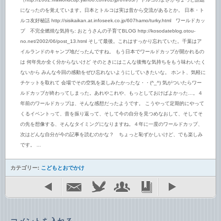
（http://2002.fifaworldcup.yahoo.com/02/jp/t/m/63/）トルコのよさがちょっと話題
になったのを覚えています。日本とトルコは実は昔から交流があるとか。 日本・ト
ルコ友好秘話 http://sisikaikan.at.infoseek.co.jp/607hamo/turky.html ワールドカッ
プ 不完全燃焼な気持ち: おとうさんの子育てBLOG http://kosodateblog.otou-
no.net/2002/06/post_13.html そして最後。これはすっかり忘れていた。千葉はア
イルランドのキャンプ地だったんですね。 もう日本でワールドカップが開かれるの
は 何年先か全く分からないけど そのときにはこんな後悔な気持ちをもう味わいたく
ないから みんな今回の感動をぜひ忘れないようにしていきたいな。 ホント、気軽に
チケットを取れて 会場でその空気を楽しみたかったな・・(^_^) 気がついたらワー
ルドカップが終わってしまった。あれやこれや、もっとしておけばよかった…。４
年前のワールドカップは、そんな感想だったようです。 こうやって定期的にやって
くるイベントって、昔を振り返って、そして今の自分を見つめなおして、そしてそ
の先を想像する、そんなタイミングになりますね。４年に一度のワールドカップ、
次はどんな自分が今の記事を読むのかな？ ちょっと恥ずかしいけど、でも楽しみ
です。 ...
カテゴリー:
こどもとおでかけ