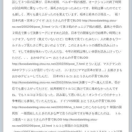
設して３つ目の記事が、日本の初戦 ベルギー戦の感想。オークションの終了時間
が試合時間に重なっていて、落札されなかったみたいです。初戦は勝ったのでとて
も嬉しく、周りも盛り上がったのを覚えています。稲本と鈴木の２得点～。 祝！
日本代表～宮本シブイぞ: おとうさんの子育てBLOG http://kosodateblog.otou-
no.net/2002/06/post_5.html つづいて第３戦のチュニジア戦の感想。森島と中田の
２得点で勝って決勝リーグにすすめた試合。日本での開催なので結構早い時間にキ
ックオフ。なので（覚えていないけど）仕事先で見ていたみたい。人の動きもワー
ルドカップ見たさに早じまいのようです。このときもネットの感想を読みふけっ
て、そして余韻を味わっていたんだな。今年の初戦は悔しい余韻を読みふけってい
たけど。。。 おかゆデビュー: おとうさんの子育てBLOG
http://kosodateblog.otou-no.net/2002/06/post_7.html そういえば、マスクマンの
AAやフラッシュが流行っていたっけ。（いまだにママは宮本が好き…）お姫さまも
おかゆデビューしてたんだ。 日本VSトルコ: おとうさんの子育てBLOG
http://kosodateblog.otou-no.net/2002/06/vs.html 決勝リーグへ進んだ日本。否が
応でも盛り上がってたけど、結局初戦でトルコに負けて次に進めなかったんです
ね。でもトルコは３位になった。読み返して思い出した！オンラインでのチケット
争奪戦にも参加していたんだなぁ。 ドイツVS韓国: おとうさんの子育てBLOG
http://kosodateblog.otou-no.net/2002/06/vs_1.html このころからかな？ 韓国の国
民性 一致団結したときの大きな声で言うのは何ですが怖さを感じたのは。 トル
コ最高～♪: おとうさんの子育てBLOG http://kosodateblog.otou-
no.net/2002/06/post_12.html トルコと韓国の３位決定戦