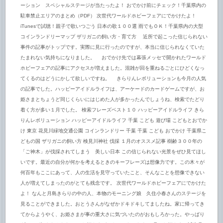
ーション スペシャルステージが当たったよ！ おでかけ前にチェック！千葉県内の
駐車禁止エリアのまとめ（PDF） 次世代ワールドホビーフェアにでかけたよ！
iTunesで試聴！親子で歌いつごう 日本の歌１００選 雨でもＯＫ！千葉県内の大型
コインランドリーマップ ザリガニの飼い方・育て方 近所で起こった信じられない
事件の記事がトップです。実際に見に行ったのですが、本当に信じられなくていた
たまれない気持ちになりました。 おでかけ先では幕張メッセで開かれたワールド
ホビーフェアの記事にアクセスが増えました。混雑が回を重ねるごとにひどくなっ
てくるのはどうにかして欲しいですね。 きらりんレボリューションも今月の人気
の記事でした。ハッピーアイドルライフは、アーケードのカードゲームですが、お
姫さまとちょうど同じくらいにはじめた人が多かったんでしょうね、検索でたどり
着く方が多い１月でした。 検索フレーズベスト１０ ハッピーアイドルライフ きら
りんレボリューション ハッピーアイドルライフ 千葉 こども 遊び場 こどもとおでか
け 東京 花見川緑地交通公園 コインランドリー 千葉 千葉 こども おでかけ 千葉県こ
どもの国 ザリガニの飼い方 検見川神社 伐採 １月のオススメ記事 樹齢３００年の
「ご神木」が伐採されてしまう 美しい日本 この信じられない光景をぜひ見てほし
いです。最近の自分が何かを考えるときのキーフレーズは想像力です。この木々が
何百年もここにあって、人の生活を見守っていたこと、そんなことを想像できない
人が増えてしまったのがとても残念です。 次世代ワールドホビーフェアにでかけた
よ！ なんと月島きらりの中の人、本物のモーニング娘 久住小春さんのステージを
見ることができました。おとうさんがなぜかドキドキしてましたね。家に帰ってき
てからようやく、お姫さまが事の重大さに気づいたのがおもしろかった。やっぱり