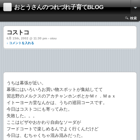
おとうさんのつれづれ子育てBLOG
検索
コストコ
6月 15th, 2002 @ 11:30 pm › otou
↓ コメントを入れる
うちは幕張が近い。
幕張にはいろいろお買い物スポットが集結してて
習志野のメルクスのアカチャンホンポとかＭｒ．Ｍａｘ
イトーヨーカ堂なんかは、うちの巡回コースです。
今日はコストコにも寄ってみた。
失敗した。。。
ここはピザやおかわり自由なソーダが
フードコートで楽しめるんでよく行くんだけど
今日は、むちゃくちゃ混み混みだった。