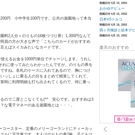
投稿日付 6月 15, 2002
おかゆデビュー
投稿日付 6月 16, 2002
00円 小中学生100円です。公共の遊園地って本当
日本VSトルコ
投稿日付 6月 18, 2002
四ヶ月検診と絵本デ
料2人分＋のりもの16枚つづり券）1,300円なんて
投稿日付 6月 19, 2002
説明員の方が大きな声で「こちらのカードがおすすめ
に言えばスイカみたいなカードです。
楽天のおすすめ
で使えるお金を1000円単位でチャージします。うれし
それに使ってみたらわかったんですが、のりもの券を
利ですね。名札のケースに入れてあるので、胸につけ
。いっしょに乗る人の分をまとめて精算してくれて、
精算時に利用明細も打ち出されてくるので、何に乗っ
。
るので二度とこなくても(^^ゞ安心です。おすすめは3
端？な電子マネーのある遊園地とは・・・。
ーコースター、定番のメリーゴーランドにティーカッ
クルに豆汽車です。大人はのりもの券2枚、子どもは