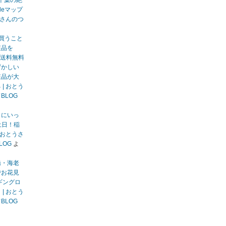
千葉の絶
gleマップ
うさんのつ
買うこと
粧品を
送料無料
ずかしい
粧品が大
| おとう
BLOG
りにいっ
土日！稲
 おとうさ
LOG
よ
橋・海老
でお花見
ギングロ
| おとう
BLOG