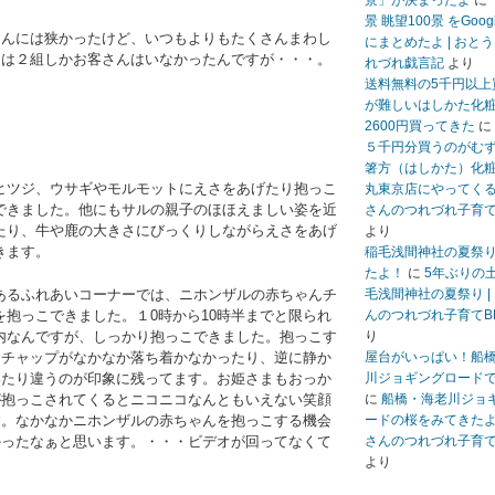
景」が決まったよ
に
景 眺望100景 をGoo
さんには狭かったけど、いつもよりもたくさんまわし
にまとめたよ | おと
には２組しかお客さんはいなかったんですが・・・。
れづれ戯言記
より
送料無料の5千円以上
が難しいはしかた化
2600円買ってきた
に
５千円分買うのがむ
箸方（はしかた）化
ヒツジ、ウサギやモルモットにえさをあげたり抱っこ
丸東京店にやってくる 
できました。他にもサルの親子のほほえましい姿を近
さんのつれづれ子育て
たり、牛や鹿の大きさにびっくりしながらえさをあげ
より
きます。
稲毛浅間神社の夏祭
たよ！
に
5年ぶりの
あるふれあいコーナーでは、ニホンザルの赤ちゃんチ
毛浅間神社の夏祭り |
を抱っこできました。１0時から10時半までと限られ
んのつれづれ子育てB
内なんですが、しっかり抱っこできました。抱っこす
り
、チャップがなかなか落ち着かなかったり、逆に静か
屋台がいっぱい！船
いたり違うのが印象に残ってます。お姫さまもおっか
川ジョギングロード
が抱っこされてくるとニコニコなんともいえない笑顔
に
船橋・海老川ジョ
す。なかなかニホンザルの赤ちゃんを抱っこする機会
ードの桜をみてきたよ 
かったなぁと思います。・・・ビデオが回ってなくて
さんのつれづれ子育て
より