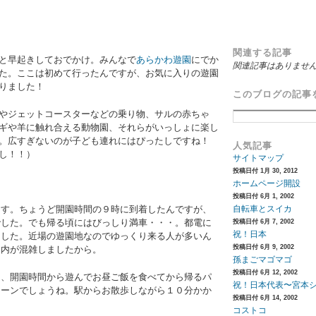
関連する記事
と早起きしておでかけ。みんなで
あらかわ遊園
にでか
関連記事はありませ
た。ここは初めて行ったんですが、お気に入りの遊園
なりました！
このブログの記事
やジェットコースターなどの乗り物、サルの赤ちゃ
ギや羊に触れ合える動物園、それらがいっしょに楽し
。広すぎないのが子ども連れにはぴったしですね！
人気記事
し！！）
サイトマップ
投稿日付 1月 30, 2012
ホームページ開設
投稿日付 6月 1, 2002
ます。ちょうど開園時間の９時に到着したんですが、
自転車とスイカ
でした。でも帰る頃にはびっしり満車・・・。都電に
投稿日付 6月 7, 2002
祝！日本
ました。近場の遊園地なのでゆっくり来る人が多いん
投稿日付 6月 9, 2002
園内が混雑しましたから。
孫まごマゴマゴ
投稿日付 6月 12, 2002
に、開園時間から遊んでお昼ご飯を食べてから帰るパ
祝！日本代表〜宮本
ターンでしょうね。駅からお散歩しながら１０分かか
投稿日付 6月 14, 2002
コストコ