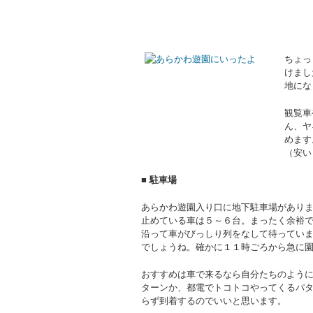
ちょっ
けまし
地に
観覧車
ん、ヤ
めます
（安い
■ 駐車場
あらかわ遊園入り口に地下駐車場があり
止めている車は５～６台。まったく余裕
沿って車がびっしり列をなして待ってい
でしょうね。確かに１１時ごろから急に
おすすめは車で来るなら自分たちのよう
ターンか、都電でトコトコやってくるパ
らず到着するのでいいと思います。