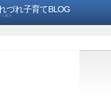
れづれ子育てBLOG
ぼえ書き
よ