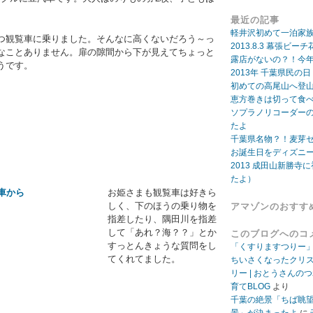
最近の記事
軽井沢初めて一泊家
つ観覧車に乗りました。そんなに高くないだろう～っ
2013.8.3 幕張
なことありません。扉の隙間から下が見えてちょっと
露店がないの？！今年
うです。
2013年 千葉県民の
初めての高尾山へ登
恵方巻きは切って食
ソプラノリコーダー
たよ
千葉県名物？！麦芽
お誕生日をディズニ
2013 成田山新勝寺に
たよ）
お姫さまも観覧車は好きら
しく、下のほうの乗り物を
アマゾンのおすす
指差したり、隅田川を指差
して「あれ？海？？」とか
このブログへのコ
すっとんきょうな質問をし
「くすりますつりー
てくれてました。
ちいさくなったクリ
リー | おとうさんの
育てBLOG
より
千葉の絶景「ちば眺