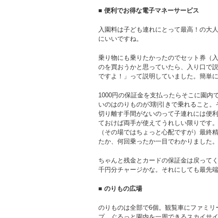
■ 便利でお得な電子マネーサービス
入園料は子ども連れにとって最高！の大人2
にいいですね。
乗り物にも乗りたかったのでセット券（入園
のを買おうかと思っていたら、入り口で
ですよ！」って説明していました。簡単
1000円の保証金を支払ったらそこに園内
いのはのりものが3割引きで乗れること。
切り離す手間がないのって子連れには便
ておけば両手が使えてうれしい限りです
（その場ではちょっと心配ですが）最終
たか、何回乗ったか一目でわかりました
ちゃんと残金とカードの保証金は戻ってく
千円分チャージかな。それにしても最先
■ のりもの広場
のりものは全部で6個。観覧車にファミリ
プ、ぐるっと園内を一周できるスカイサイ