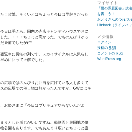
マイサイト
「夏の課題図書」読
を書こう！
いた！攻撃。そういえばちょっと今日は早起きだった
おとうさんのつれづ
Lifehack（ライフハ
が今日は手ぶら。園内の売店キャンディハウスでおに
メタ情報
ました。・・・ちょっと高かった。でものんびりゆっ
ログイン
だ昼前でしたが(^^ゞ
投稿の
RSS
コメントの
RSS
た観覧車に長蛇の列です。スカイサイクルは人気らし
WordPress.org
～早めに回って正解でした。
生の広場ではのんびりお弁当を広げている人も多くて
スの広場での催し物は無かったんですが、GWにはキ
て、お姫さまに「今日はプリキュアやらないんだよ
んまりとした感じがいいですね。動物園と遊園地の併
動物公園もあります。でもあんまり広いとちょっと疲