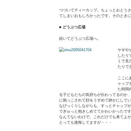
つづいてティーカップ。ちょっとおとう
てしまいおもしろかったです。そのとき
■ どうぶつ広場
続いてどうぶつ広場へ。
ヤギや
したり
くで見
たりで
ここに
ャップ
た時間
る子どもたちの気持ちが伝わってるのか
に抱っこされて顔をうずめて静かにして
なびっくりしながらも、すっとチャップ
でぎゅっと抱きしめててかわいかったで
なんてないわけで、これだけでも来てよ
とっても後悔してますが・・・