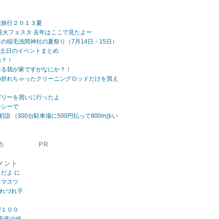
族旅行２０１３夏
ビーチ花火フェスタ 去年はここで見たよー
の稲毛浅間神社の夏祭り（7月14日・15日）
日 土日のイベントまとめ
山？！
べる我が家ですがなにか？！
の折れちゃったクリーニングロッドだけを買え
ゼリーを買いに行ったよ
ーシーで
初詣 （300台駐車場に500円払って800m歩い
め
PR
メント
」だよ
に
スマスツ
つれづれ子
望１００