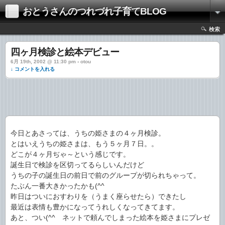
おとうさんのつれづれ子育てBLOG
検索
四ヶ月検診と絵本デビュー
6月 19th, 2002 @ 11:30 pm › otou
↓ コメントを入れる
今日とあさっては、うちの姫さまの４ヶ月検診。
とはいえうちの姫さまは、もう５ヶ月７日。。
どこが４ヶ月ぢゃ～という感じです。
誕生日で検診を区切ってるらしいんだけど
うちの子の誕生日の前日で前のグループが切られちゃって。
たぶん一番大きかったかも(^^ゞ
昨日はついにおすわりを（うまく座らせたら）できたし
最近は表情も豊かになってうれしくなってきてます。
あと、つい(^^ゞネットで頼んでしまった絵本を姫さまにプレゼ