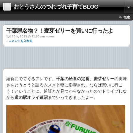
おとうさんのつれづれ子育てBLOG
検索
千葉県名物？！麦芽ゼリーを買いに行ったよ
1月 20th, 2013 @ 11:00 pm › otou
↓ コメントを入れる
給食にでてくるアレです。
千葉の給食の定番
、
麦芽ゼリー
の美味
さをとうとうと語るムスメと妻に影響され、ならば買いに行こ
う！ということに。通販とか見つからなかったのでドライブしな
がら
道の駅オライ蓮沼
までいってきましたよー。