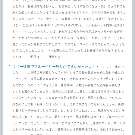
じゃ～（＞_＜) お肉は外で食べる３倍相当。場内のジュースは２００円だし 次にく
るときは、お昼は持ち込むべし。 と前回思ったはずなのになぁ（笑） まぁそれでも
みんな楽しく過ごしたようで お姫さまは場内をどすどす、どすどす歩き回り 場内に
うじゃうじゃ(^^ゞいる「わんこ」に大興奮 （とはいえあんまり近づこうとはしない
けど） ここはペット同伴OK！ってのがいいですね。 （うちもペット同伴っぽいけ
ど・・・） にいちゃんといえば あれだけのりたがった馬はあっさりやめ なぜだ
か かわりだね自転車にのったんだけど のりこなせなくてかわいそうで・・ それに
暑かったからか鼻血までだすしまつ。 それでもアスレチックで楽しんでいたような
ので よしとしましょう。 ママも芝生の上でちょっとはお昼寝できたかな？ おとぅ
さんは。。。明日は。。。仕事だぁ。。。 ...
マザー牧場でブルーベリー狩りができなかったよ・・・。。。
残念で
した。。。１０時ごろ到着したんですが、もう予定数を超えたために受付中止との
ことでした。毎日先着２００名というおことわりはホームページ上で目にしていた
んですが、その下に「作況により、受付時間・人数等が変更になる場合がありま
す」とも書かれていました。 係りの人のお話によると、人数は２００名も受け付け
ていなかったようです。１６０名？今日は初日だけど、明日もお休み。そりゃあ、
少なめにして明日も稼いだほうがいいし、それに摘まないでもらったほうが、後述
するけどマザー牧場にとってはおいしいわけですよねぇ。。。 残念だったけど、そ
れなりに楽しんできましたよ。暑かったけど、風は気持ちよかった。ブルーベリー
ミルクうまーでした。 ブルーベリーまつりにまつられた 三連休の２日目。マーボク
ことマザー牧場は人がいっぱい。駐車場ももう東駐車場でした。今日２０日からは