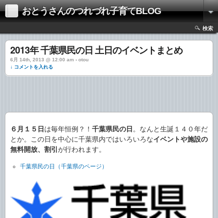
おとうさんのつれづれ子育てBLOG
検索
2013年 千葉県民の日 土日のイベントまとめ
6月 14th, 2013 @ 12:00 am › otou
↓ コメントを入れる
６月１５日
は毎年恒例？！
千葉県民の日
。なんと生誕１４０年だ
とか。この日を中心に千葉県内ではいろいろな
イベントや施設の
無料開放、割引
が行われます。
千葉県民の日（千葉県のページ）