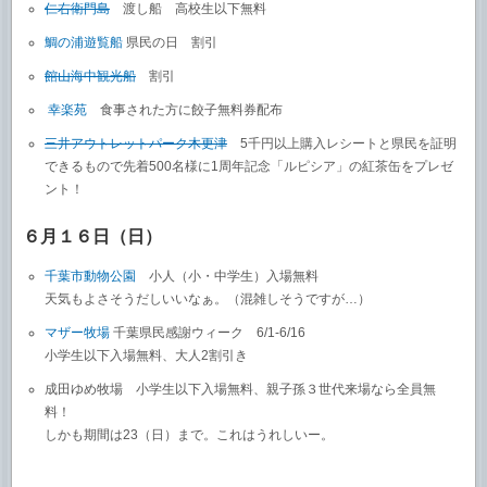
仁右衛門島
渡し船 高校生以下無料
鯛の浦遊覧船
県民の日 割引
館山海中観光船
割引
幸楽苑
食事された方に餃子無料券配布
三井アウトレットパーク木更津
5千円以上購入レシートと県民を証明
できるもので先着500名様に1周年記念「ルピシア」の紅茶缶をプレゼ
ント！
６月１６日（日）
千葉市動物公園
小人（小・中学生）入場無料
天気もよさそうだしいいなぁ。（混雑しそうですが…）
マザー牧場
千葉県民感謝ウィーク 6/1-6/16
小学生以下入場無料、大人2割引き
成田ゆめ牧場 小学生以下入場無料、親子孫３世代来場なら全員無
料！
しかも期間は23（日）まで。これはうれしいー。