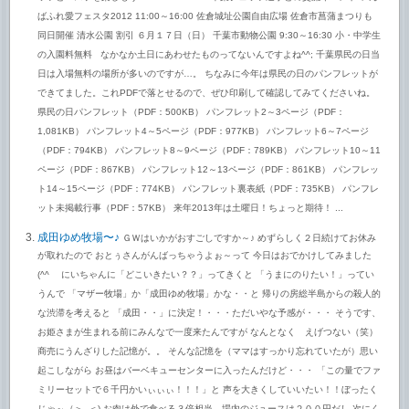
ばふれ愛フェスタ2012 11:00～16:00 佐倉城址公園自由広場 佐倉市菖蒲まつりも
同日開催 清水公園 割引 ６月１７日（日） 千葉市動物公園 9:30～16:30 小・中学生
の入園料無料 なかなか土日にあわせたものってないんですよね^^; 千葉県民の日当
日は入場無料の場所が多いのですが…。 ちなみに今年は県民の日のパンフレットが
できてました。これPDFで落とせるので、ぜひ印刷して確認してみてくださいね。
県民の日パンフレット（PDF：500KB） パンフレット2～3ページ（PDF：
1,081KB） パンフレット4～5ページ（PDF：977KB） パンフレット6～7ページ
（PDF：794KB） パンフレット8～9ページ（PDF：789KB） パンフレット10～11
ページ（PDF：867KB） パンフレット12～13ページ（PDF：861KB） パンフレッ
ト14～15ページ（PDF：774KB） パンフレット裏表紙（PDF：735KB） パンフレ
ット未掲載行事（PDF：57KB） 来年2013年は土曜日！ちょっと期待！ ...
成田ゆめ牧場〜♪
ＧＷはいかがおすごしですか～♪ めずらしく２日続けてお休み
が取れたので おとぅさんがんばっちゃうよぉ～って 今日はおでかけしてみました
(^^ゞ にいちゃんに「どこいきたい？？」ってきくと 「うまにのりたい！」ってい
うんで 「マザー牧場」か「成田ゆめ牧場」かな・・と 帰りの房総半島からの殺人的
な渋滞を考えると 「成田・・」に決定！・・・ただいやな予感が・・・ そうです、
お姫さまが生まれる前にみんなで一度来たんですが なんとなく えげつない（笑）
商売にうんざりした記憶が。。 そんな記憶を（ママはすっかり忘れていたが）思い
起こしながら お昼はバーベキューセンターに入ったんだけど・・・ 「この量でファ
ミリーセットで６千円かいぃぃぃ！！！」と 声を大きくしていいたい！！ぼったく