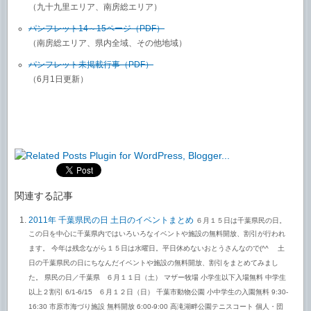
（九十九里エリア、南房総エリア）
パンフレット14～15ページ（PDF）
（南房総エリア、県内全域、その他地域）
パンフレット未掲載行事（PDF）
（6月1日更新）
関連する記事
2011年 千葉県民の日 土日のイベントまとめ
６月１５日は千葉県民の日。
この日を中心に千葉県内ではいろいろなイベントや施設の無料開放、割引が行われ
ます。 今年は残念ながら１５日は水曜日。平日休めないおとうさんなので(^^ゞ 土
日の千葉県民の日にちなんだイベントや施設の無料開放、割引をまとめてみまし
た。 県民の日／千葉県 ６月１１日（土） マザー牧場 小学生以下入場無料 中学生
以上２割引 6/1-6/15 ６月１２日（日） 千葉市動物公園 小中学生の入園無料 9:30-
16:30 市原市海づり施設 無料開放 6:00-9:00 高滝湖畔公園テニスコート 個人・団