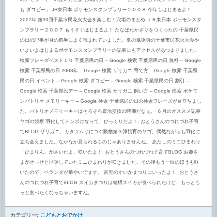
のメモリーキーの使い方だよ お気に入り！・・・だった赤ちゃんグッズ 「だっこひ
も ダコビー」 JR東日本 ポケモンスタンプラリー２００８ 今年もはじまるよ！
2007年 第30回千葉市民花火大会を楽しむ！穴場のまとめ ＪＲ東日本 ポケモンスタ
ンプラリー２００７ もうすぐはじまるよ！ たなばたかざりをつくったの 千葉県民
の日の記事が月の前半によく読まれていました。夏の風物詩の千葉市民花火大会や
いよいよはじまるポケモンスタンプラリーの記事にもアクセスがあつまりました。
検索フレーズベスト１０ 千葉県民の日 – Google 検索 千葉県民の日 無料 – Google
検索 千葉県民の日 2008年 – Google 検索 ザリガニ 育て方 – Google 検索 千葉県
民の日 イベント – Google 検索 ダコビー – Google 検索 千葉県民の日 割引 –
Google 検索 千葉県民デー – Google 検索 ザリガニ 飼い方 – Google 検索 ポケモ
ンバトリオ メモリーキー – Google 検索 千葉県民の日の検索フレーズが目立ちまし
た。バトリオメモリーキーはそろそろ電池交換の時期だなぁ。 ６月のオススメ記事
ヤゴの観察 羽化してトンボになって、びっくりだよ！: おとうさんのつれづれ子育
てBLOG ザリガニ、カタツムリにつぐ動物第３弾飼育のヤゴ。偶然ながらも羽化に
立ち会えました。なかなか見られるものじゃありませんね。 あたしのミニひまわり
「ひまりん」がさいたよ、咲いたよ！: おとうさんのつれづれ子育てBLOG お姫さ
まがせっせと世話していたミニひまわりが咲きました。その後もう一鉢のほうも咲
いたので、ベランダが華やいでます。 富里のすいかまつりにいったよ！: おとうさ
んのつれづれ子育てBLOG スイカまつりは結構スイカが食べられたけど、もっとも
っと食べたくなっちゃいますね。 ...
カテゴリー:
こどもとおでかけ