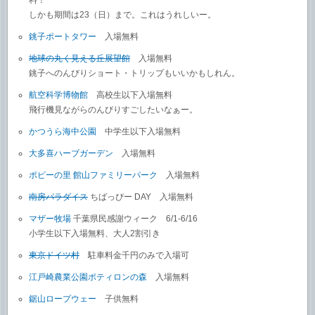
料！
しかも期間は23（日）まで。これはうれしいー。
銚子ポートタワー
入場無料
地球の丸く見える丘展望館
入場無料
銚子へのんびりショート・トリップもいいかもしれん。
航空科学博物館
高校生以下入場無料
飛行機見ながらのんびりすごしたいなぁー。
かつうら海中公園
中学生以下入場無料
大多喜ハーブガーデン
入場無料
ポピーの里 館山ファミリーパーク
入場無料
南房パラダイス
ちばっぴー DAY 入場無料
マザー牧場
千葉県民感謝ウィーク 6/1-6/16
小学生以下入場無料、大人2割引き
東京ドイツ村
駐車料金千円のみで入場可
江戸崎農業公園ポティロンの森
入場無料
鋸山ロープウェー
子供無料