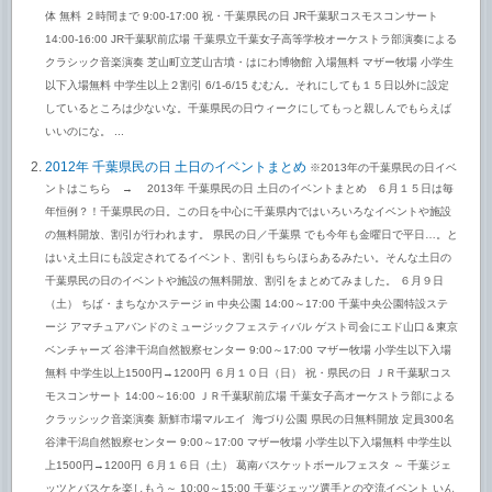
体 無料 ２時間まで 9:00-17:00 祝・千葉県民の日 JR千葉駅コスモスコンサート
14:00-16:00 JR千葉駅前広場 千葉県立千葉女子高等学校オーケストラ部演奏による
クラシック音楽演奏 芝山町立芝山古墳・はにわ博物館 入場無料 マザー牧場 小学生
以下入場無料 中学生以上２割引 6/1-6/15 むむん。それにしても１５日以外に設定
しているところは少ないな。千葉県民の日ウィークにしてもっと親しんでもらえば
いいのにな。 ...
2012年 千葉県民の日 土日のイベントまとめ
※2013年の千葉県民の日イベ
ントはこちら → 2013年 千葉県民の日 土日のイベントまとめ ６月１５日は毎
年恒例？！千葉県民の日。この日を中心に千葉県内ではいろいろなイベントや施設
の無料開放、割引が行われます。 県民の日／千葉県 でも今年も金曜日で平日…。と
はいえ土日にも設定されてるイベント、割引もちらほらあるみたい。そんな土日の
千葉県民の日のイベントや施設の無料開放、割引をまとめてみました。 ６月９日
（土） ちば・まちなかステージ in 中央公園 14:00～17:00 千葉中央公園特設ステ
ージ アマチュアバンドのミュージックフェスティバル ゲスト司会にエド山口＆東京
ベンチャーズ 谷津干潟自然観察センター 9:00～17:00 マザー牧場 小学生以下入場
無料 中学生以上1500円→1200円 ６月１０日（日） 祝・県民の日 ＪＲ千葉駅コス
モスコンサート 14:00～16:00 ＪＲ千葉駅前広場 千葉女子高オーケストラ部による
クラッシック音楽演奏 新鮮市場マルエイ 海づり公園 県民の日無料開放 定員300名
谷津干潟自然観察センター 9:00～17:00 マザー牧場 小学生以下入場無料 中学生以
上1500円→1200円 ６月１６日（土） 葛南バスケットボールフェスタ ～ 千葉ジェ
ッツとバスケを楽しもう～ 10:00～15:00 千葉ジェッツ選手との交流イベント いん