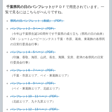
千葉県民の日のパンフレット
がＰＤＦで用意されています。一
覧で見るにはこちらがべんりですね。
県民の日パンフレット（表紙）（PDF）
パンフレット2～3ページ（PDF）
（今年は千葉県生誕140周年です千葉県の成り立ち（県民の日の由来）
CM・ショートムービーコンテスト千葉・市原、葛南、東葛飾の各県民
の日実行委員会行事）
パンフレット4～5ページ（PDF）
（印旛、香取、海匝、山武、長生、夷隅、安房、君津の各県民の日実
行委員会行事）
パンフレット6～7ページ（PDF）
（千葉・市原エリア、ベイ・東葛飾エリア）
パンフレット8～9ページ（PDF）
（ベイ・東葛飾エリア、北総エリア）
パンフレット10～11ページ（PDF）
（北総エリア、九十九里エリア）
パンフレット12～13ページ（PDF）