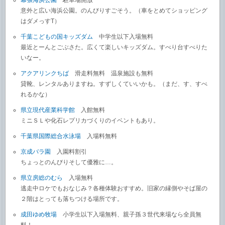
幕張海浜公園
駐車場開放
意外と広い海浜公園。のんびりすごそう。（車をとめてショッピング
はダメっすT）
千葉こどもの国キッズダム
中学生以下入場無料
最近とーんとごぶさた。広くて楽しいキッズダム。すべり台すべりた
いなー。
アクアリンクちば
滑走料無料 温泉施設も無料
貸靴、レンタルありますね。すずしくていいかも。（まだ、す、すべ
れるかな）
県立現代産業科学館
入館無料
ミニＳＬや化石レプリカづくりのイベントもあり。
千葉県国際総合水泳場
入場料無料
京成バラ園
入園料割引
ちょっとのんびりそして優雅に…。
県立房総のむら
入場無料
逃走中ロケでもおなじみ？各種体験おすすめ。旧家の縁側やそば屋の
２階はとっても落ちつける場所です。
成田ゆめ牧場
小学生以下入場無料、親子孫３世代来場なら全員無