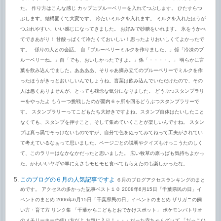
た。 作り方はこんな感じ カップにブルーベリーを入れてつぶします。 ひたすらつ
ぶします。結構固くて大変です。 冷たいミルクを入れます。 ミルクを入れたほうが
つぶれやすい、いい感じになってきました。 お好みで砂糖をいれます。 氷をうかべ
てできあがり！ 甘酸っぱくて冷たくておいしい！思ったよりおいしくてよかったで
す。 係りの人との会話。 自「ブルーベリーミルクを作りました。」係「冷凍のブ
ルーベリーね。」自「でも、おいしかったですよ。」係「・・・・。」 明らかに言
葉を飲み込んでました。ああああ、そりゃあ摘み立てのブルーベリーでミルクを作
ったほうがきっとおいしいんでしょうね。言葉は飲み込んでいただけたので、その
人は悪くありませんが、とっても残念な気分になりました。 どうぶつスタンプラリ
ーをやったよ もう一つ挑戦したのが園内６ヶ所を回るどうぶつスタンプラリーで
す。 スタンプラリーってこどもたち大好きですよね。スタンプ自体はたいしたこと
なくても、スタンプを押すこと、そして集めていくことが楽しいんですね。 スタン
プは真っ黒でそっけないものですが、自分で色をぬってみてねって工夫がされてい
て考えているなぁって思いました。ページごとの説明やクイズもけっこうたのしく
て、このラリーはなかなかだったと思いました。 広い牧草の原っぱも気持ちよかっ
た。かわいいヤギや羊にえさもモヒモヒ食べてもらえたのも楽しかったな。 ...
このブログの６月の人気記事ですよ
６月のブログアクセスランキングのまと
めです。 アクセスの多かった記事ベスト１０ 2008年6月15日「千葉県民の日」イ
ベントのまとめ 2006年6月15日「千葉県民の日」イベントのまとめ ザリガニの飼
い方・育て方 リンク集 「千葉からこどもとおでかけスポット」 ポケモンバトリオ