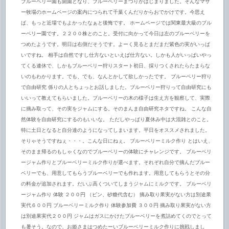
ブルーベリー園も開園となり、ブルーベリーまつりがはじまりました。そんなマザ
ー牧場のホームページの案内につられて千葉くんだりからおでかけです。今思え
ば、もっと近場でもよかったなぁと後悔です。 ホームページでは関東最大級のブル
ーベリー園です。２２００株とのこと。受付に向かって今日は左のブルーベリーを
つめたようです。明日は右側だそうです。よーく見るとまだまだ紫色の実がいっぱ
いですね。 相手は自然ですし仕方ないといえば仕方ない。しかも人がいっぱいやっ
てくる連休で、しかもブルーベリー狩りスタート初日、採りつくされたらたまらな
いのもわかります。でも、でも、なんとかして欲しかったです。 ブルーベリー狩り
で自由研究 係りの人とちょっとお話しました。ブルーベリー狩りって自由研究にも
いいって教えてもらいました。ブルーベリーの木の様子は生え方を観察して、実際
に摘み取って、その実をジャムにする。そのまんま自由研究ネタですね。 こんな自
然体験を自由研究にするのもいいな。 ただしやっぱり夏休み中は大混雑とのこと。
特に土日となると自分達のようになってしまいます。平日をオススメされました。
そりゃそうですねぇ・・・。こんな日にねぇ。 ブルーベリーミルク作り とはいえ、
そのまま帰るのもしゃくなのでブルーベリーの体験にチャレンジです。 ブルーベリ
ージャム作りとブルーベリーミルク作りが選べます。それぞれ自分で摘んだブルー
ベリーでも、用意してもらうブルーベリーでも作れます。用意してもらうとその分
の料金が追加されます。だいぶ高くついてしまうジャムにミルクです。 ブルーベリ
ージャム作り 体験 ２００円 （ビン、砂糖代含む） 摘み取り果実がない方は別途果
実代６００円 ブルーベリーミルク作り 体験参加費 ３００円 摘み取り果実がない方
は別途果実代２００円 ジャムはガスにかけたブルーベリーを煮詰めてくのでとって
も暑そう。なので、お姫さまはつめたーいブルーベリーミルク作りに挑戦しまし