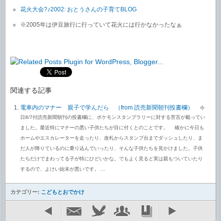
花火大会?♪2002: おとうさんの子育てBLOG
※2005年は伊豆旅行に行っていて花火には行かなかったなぁ
関連する記事
電車内のマナー 親子で学んだら （from 読売新聞朝刊投書欄）
今
日8/7付読売新聞朝刊の投書欄に、ポケモンスタンプラリーに対する苦言が載ってい
ました。最近特にマナーの悪い子供たちが目に付くとのことです。 確かに今日も
ホームやエスカレーターを走ったり、改札からスタンプ台までダッシュしたり、ま
だ人が降りているのに乗り込んでいったり、そんな子供たちを見かけました。子供
たちだけでまわってる子が特にひどいかな。でもよく見ると実は親もついていたり
するので、よけい始末が悪いです。 ...
カテゴリー:
こどもとおでかけ