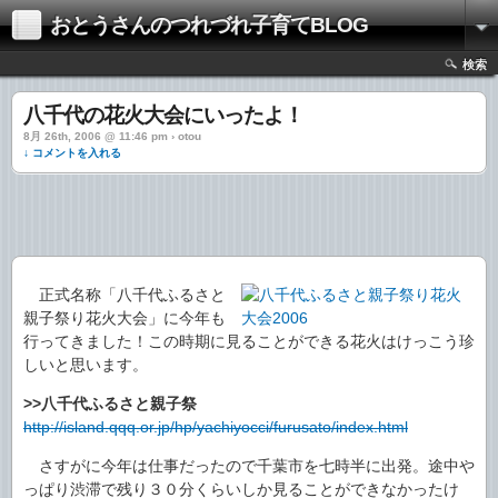
おとうさんのつれづれ子育てBLOG
検索
八千代の花火大会にいったよ！
8月 26th, 2006 @ 11:46 pm › otou
↓ コメントを入れる
正式名称「八千代ふるさと
親子祭り花火大会」に今年も
行ってきました！この時期に見ることができる花火はけっこう珍
しいと思います。
>>八千代ふるさと親子祭
http://island.qqq.or.jp/hp/yachiyocci/furusato/index.html
さすがに今年は仕事だったので千葉市を七時半に出発。途中や
っぱり渋滞で残り３０分くらいしか見ることができなかったけ