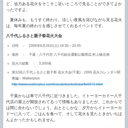
ど、迫力ある花火をそこそこ近いところで見ることができてよか
ったですよ。
夏休みも、もうすぐ終わり。涼しい夜風を浴びながら見る花火
は、毎年夏の終わりを感じさせてくれるイベントです。
八千代ふるさと親子祭花火大会
日時 ： 2006年8月26日(土) 19:30～20:45
場所 ： 千葉・八千代市 八千代総合運動公園周辺 村上橋北側
花火の総数 ： 5,000発
第32回八千代ふるさと親子祭 花火大会(千葉)：2006 花火カレンダー関
東編 – Walkerplus
http://www.walkerplus.com/hanabi/kanto/detail/fw0572.html
千葉からは車で八千代に近づきました。イトーヨーカドー八千
代店の屋上が開放されてるって情報もありましたが、これからで
は間に合わないでしょう。おととしかな、夕方からイトーヨーカ
ドーに入って、ごはんを食べて、そして花火を見たときがいちば
んよかったかもしれません。