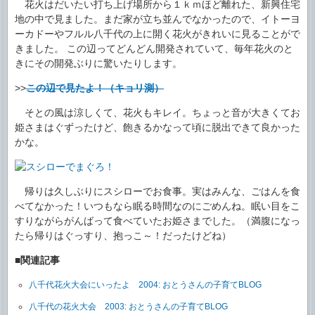
花火はだいたい打ち上げ場所から１ｋｍほど離れた、新興住宅
地の中で見ました。まだ家が立ち並んでなかったので、イトーヨ
ーカドーやフルル八千代の上に開く花火がきれいに見ることがで
きました。 この辺ってどんどん開発されていて、毎年花火のと
きにその開発ぶりに驚いたりします。
>>
この辺で見たよ！（キョリ測）
そとの風は涼しくて、花火もキレイ。ちょっと音が大きくてお
姫さまはぐずったけど、飽きるかなって頃に脱出できて良かった
かな。
帰りは久しぶりにスシローでお食事。実はみんな、ごはんを食
べてなかった！いつもなら眠る時間なのにごめんね。眠い目をこ
すりながらがんばって食べていたお姫さまでした。（満腹になっ
たら帰りはぐっすり、抱っこ～！だったけどね）
■関連記事
八千代花火大会にいったよ 2004: おとうさんの子育てBLOG
八千代の花火大会 2003: おとうさんの子育てBLOG