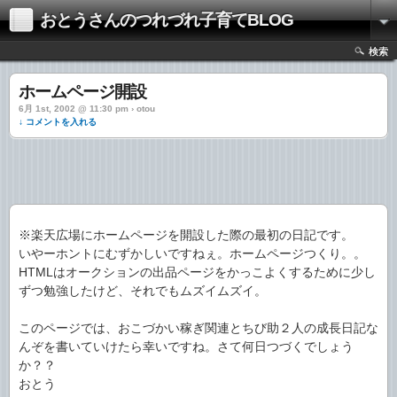
おとうさんのつれづれ子育てBLOG
検索
ホームページ開設
6月 1st, 2002 @ 11:30 pm › otou
↓ コメントを入れる
※楽天広場にホームページを開設した際の最初の日記です。
いやーホントにむずかしいですねぇ。ホームページつくり。。
HTMLはオークションの出品ページをかっこよくするために少し
ずつ勉強したけど、それでもムズイムズイ。
このページでは、おこづかい稼ぎ関連とちび助２人の成長日記な
んぞを書いていけたら幸いですね。さて何日つづくでしょう
か？？
おとう