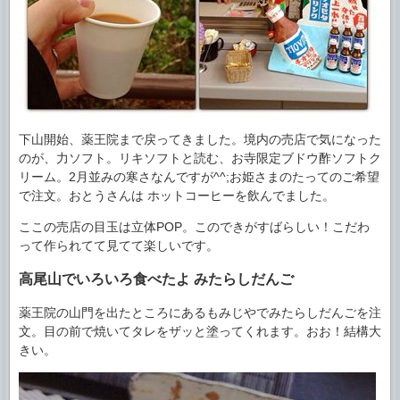
下山開始、薬王院まで戻ってきました。境内の売店で気になった
のが、力ソフト。リキソフトと読む、お寺限定ブドウ酢ソフトク
リーム。2月並みの寒さなんですが^^;お姫さまのたってのご希望
で注文。おとうさんは ホットコーヒーを飲んでました。
ここの売店の目玉は立体POP。このできがすばらしい！こだわ
って作られてて見てて楽しいです。
高尾山でいろいろ食べたよ みたらしだんご
薬王院の山門を出たところにあるもみじやでみたらしだんごを注
文。目の前で焼いてタレをザッと塗ってくれます。おお！結構大
きい。