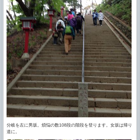
分岐を左に男坂。煩悩の数108段の階段を登ります。女坂は帰り
道に。