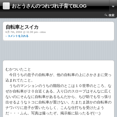
おとうさんのつれづれ子育てBLOG
検索
自転車とスイカ
6月 7th, 2002 @ 11:30 pm › otou
↓ コメントを入れる
むかついたこと
今日うちの息子の自転車が、他の自転車の上にさかさまに突っ
込まれてたこと。
うちのマンションのうちの階段のとこは１０世帯のところ、な
ぜか自転車が２０台近くある。入り口のスロープはそんなに広く
ないのにそんなに自転車があるもんだから、ちび助でも引っ張り
出せるようなトコに自転車が置けない。たまたま誰かの自転車の
ナワバリに息子が置いたらしく、こんな仕打ちを受けたよう
だ・・・ふん。写真は撮ったぞ。掲示板に貼ったるぞ(ｰｰ;)