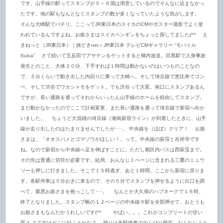
です。山手線の駅ってスタンプが５～６涸は用意しているのでそんなに込まなかっ
たです。他の駅もなんとなくスタンプの数が多くなっていたような気がします。
そんな大崎駅でパチリ。ここってJR東日本のスイカのCMやポスター撮影でよく使
われているんですよね。お姫さまはスイカペンギンをちょっと探してました(^^ゞ え
きねっと（JR東日本）｜旅どきnet＞JR東日本 テレビCMギャラリー “モバイル
Suica” さて続いて五反田でアサナンをゲットすると構内放送。目黒駅で人身事故
発生とのこと。大体３０分、下手すれば１時間は動かないのはいつものことなの
で、５分くらいで動き出した内回りに乗って大崎へ、そして埼京線で恵比寿でゴン
ベ、そして渋谷でワカシャモをゲット。でも渋谷って大変。南口にスタンプあるん
ですが、長い通路を通ってそれからいったん山手線のホームを経由してスタンプ。
まだ動かなかったのでここで計画変更、また長い通路を通って埼京線で新宿へ向か
いました。 ちょうど大混雑の埼京線（湘南新宿ライン）が到着したときに、山手
線が走り出したのはたまりませんでしたが･･･。 中央線を（ほぼ）クリア！ お姫
さまは、「オオスバメとゴマゾウがほしい！」って。中央線の荻窪と吉祥寺です
ね。なので新宿から中央線へ足を伸ばすことに。ただし都区内パスは西荻窪まで。
その先は普通に切符が必要です。結局、おんなじ１ページに含まれる三鷹のミュウ
ツーも押しに行きました。そこで１５時過ぎ、あと１時間。ここから新宿に戻りま
す。各駅停車は５分おきに来るので、その５分でスタンプを押せるように出口を調
べて、最悪お姫さまを抱っこして･･･。 なんとか大久保のハブネークで１６時、
終了となりました。スタンプ帳の１２ページの中央線９駅を全部押せて、おとうも
お姫さまもなんだかうれしいです(^^ゞ やばい。。。これがコンプリートの甘い