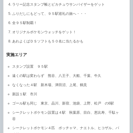
ラリー記念スタンプ帳とピカチュウサンバイザーをゲット
ふりだしにもどって、９５駅巡礼の旅へ・・・
全９５駅制覇！
オリジナルポケモンウォッチをゲット！
あわよくばＤＳソフトも５０名に当たるかも
実施エリア
スタンプ設置 ９５駅
遠くの駅は変わらず 熊谷、八王子、大船、千葉、牛久
なくなった４駅 新木場、津田沼、上尾、鶴見
新設１駅 市川
ゴール駅も同じ 東京、品川、新宿、池袋、上野、松戸 の6駅
シークレットポケモン設置は４駅 秋葉原、目白、恵比寿、千駄ヶ
谷
シークレットポケモン４匹 ポッチャマ、ナエトル、ヒコザル、パ