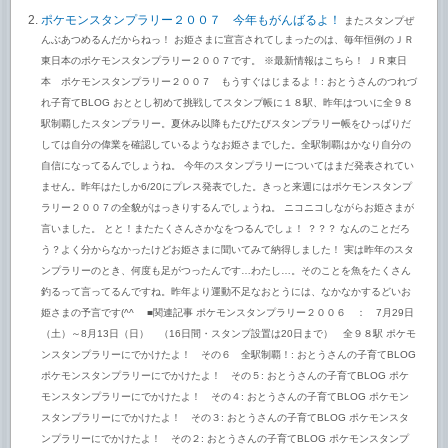
ポケモンスタンプラリー２００７ 今年もがんばるよ！
またスタンプぜ
んぶあつめるんだからねっ！ お姫さまに宣言されてしまったのは、毎年恒例のＪＲ
東日本のポケモンスタンプラリー２００７です。 ※最新情報はこちら！ ＪＲ東日
本 ポケモンスタンプラリー２００７ もうすぐはじまるよ！: おとうさんのつれづ
れ子育てBLOG おととし初めて挑戦してスタンプ帳に１８駅、昨年はついに全９８
駅制覇したスタンプラリー。夏休み以降もたびたびスタンプラリー帳をひっぱりだ
しては自分の偉業を確認しているようなお姫さまでした。全駅制覇はかなり自分の
自信になってるんでしょうね。 今年のスタンプラリーについてはまだ発表されてい
ません。昨年はたしか6/20にプレス発表でした。きっと来週にはポケモンスタンプ
ラリー２００７の全貌がはっきりするんでしょうね。 ニコニコしながらお姫さまが
言いました。 とと！またたくさんさかなをつるんでしょ！ ？？？ なんのことだろ
う？よく分からなかったけどお姫さまに聞いてみて納得しました！ 実は昨年のスタ
ンプラリーのとき、何度も足がつったんです…わたし…。そのことを魚をたくさん
釣るって言ってるんですね。昨年より運動不足なおとうには、なかなかするどいお
姫さまの予言です(^^ゞ ■関連記事 ポケモンスタンプラリー２００６ ： 7月29日
（土）～8月13日（日） （16日間・スタンプ設置は20日まで） 全９８駅 ポケモ
ンスタンプラリーにでかけたよ！ その６ 全駅制覇！: おとうさんの子育てBLOG
ポケモンスタンプラリーにでかけたよ！ その５: おとうさんの子育てBLOG ポケ
モンスタンプラリーにでかけたよ！ その４: おとうさんの子育てBLOG ポケモン
スタンプラリーにでかけたよ！ その３: おとうさんの子育てBLOG ポケモンスタ
ンプラリーにでかけたよ！ その２: おとうさんの子育てBLOG ポケモンスタンプ