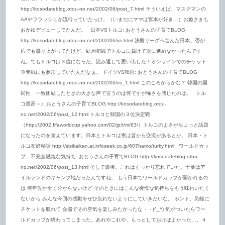
http://kosodateblog.otou-no.net/2002/06/post_7.html そういえば、マスクマンの
AAやフラッシュが流行っていたっけ。（いまだにママは宮本が好き…）お姫さまも
おかゆデビューしてたんだ。 日本VSトルコ: おとうさんの子育てBLOG
http://kosodateblog.otou-no.net/2002/06/vs.html 決勝リーグへ進んだ日本。否が
応でも盛り上がってたけど、結局初戦でトルコに負けて次に進めなかったんです
ね。でもトルコは３位になった。読み返して思い出した！オンラインでのチケット
争奪戦にも参加していたんだなぁ。 ドイツVS韓国: おとうさんの子育てBLOG
http://kosodateblog.otou-no.net/2002/06/vs_1.html このころからかな？ 韓国の国
民性 一致団結したときの大きな声で言うのは何ですが怖さを感じたのは。 トル
コ最高～♪: おとうさんの子育てBLOG http://kosodateblog.otou-
no.net/2002/06/post_12.html トルコと韓国の３位決定戦
（http://2002.fifaworldcup.yahoo.com/02/jp/t/m/63/）トルコのよさがちょっと話題
になったのを覚えています。日本とトルコは実は昔から交流があるとか。 日本・ト
ルコ友好秘話 http://sisikaikan.at.infoseek.co.jp/607hamo/turky.html ワールドカッ
プ 不完全燃焼な気持ち: おとうさんの子育てBLOG http://kosodateblog.otou-
no.net/2002/06/post_13.html そして最後。これはすっかり忘れていた。千葉はア
イルランドのキャンプ地だったんですね。 もう日本でワールドカップが開かれるの
は 何年先か全く分からないけど そのときにはこんな後悔な気持ちをもう味わいたく
ないから みんな今回の感動をぜひ忘れないようにしていきたいな。 ホント、気軽に
チケットを取れて 会場でその空気を楽しみたかったな・・(^_^) 気がついたらワー
ルドカップが終わってしまった。あれやこれや、もっとしておけばよかった…。４