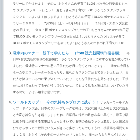
ラリーにでかけたよ！ その１: おとうさんの子育てBLOG ポケモン時刻表をもっ
て スタンプラリーへ行こう！: おとうさんの子育てBLOG ポケモンスタンプラリー
２００６ いよいよ！はじまるよ！ : おとうさんの子育てBLOG ポケモンスタンプ
ラリー２００５ ： 7月30日（土）～8月14日（日） （16日間・スタンプ設置
は21日まで） 全９７駅 ポケモンスタンプラリー終了: おとうさんのつれづれ子育
てBLOG ポケモンスタンプラリーの２回目だよ！: おとうさんのつれづれ子育て
BLOG ポケモンスタンプラリーをやったよ: おとうさんのつれづれ子育てBLOG ...
電車内のマナー 親子で学んだら （from 読売新聞朝刊投書欄）
今
日8/7付読売新聞朝刊の投書欄に、ポケモンスタンプラリーに対する苦言が載ってい
ました。最近特にマナーの悪い子供たちが目に付くとのことです。 確かに今日も
ホームやエスカレーターを走ったり、改札からスタンプ台までダッシュしたり、ま
だ人が降りているのに乗り込んでいったり、そんな子供たちを見かけました。子供
たちだけでまわってる子が特にひどいかな。でもよく見ると実は親もついていたり
するので、よけい始末が悪いです。 ...
ワールドカップ！ 今の気持ちをブログに残そう！
サッカーワールドカ
ップ ドイツ大会。日本のグループリーグ初戦は、大変な盛り上がりと大変な落胆
と大変な論争を引き起こしましたね。月曜日の帰宅の足は非常に早くて、最寄り駅
に夜９時に到着する電車はちょっとすいている朝の通勤ラッシュ並み。ひと風呂浴
びてからサッカー観戦という人がきっと多かったんでしょうね。視聴率も瞬間で６
１．２％ おとうもその中の一人だったりしました。 勝ったらもちろんうれしい