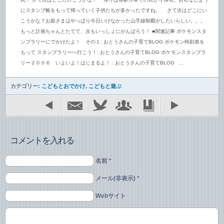
罠？ さて次はどこに行こうかな？ 帰りは各駅停車でのんびり帰宅。おんなじよう
にスタンプ帳をもって帰っていく子供たちが多かったですね。 さて次はどこにい
こうかな？お姫さまはやっぱり今日いけなかった山手線制覇がしたいらしい。。。
もっと計画ちゃんとたてて、次もいっしょにがんばろう！ ■関連記事 ポケモンスタ
ンプラリーにでかけたよ！ その１: おとうさんの子育てBLOG ポケモン時刻表を
もって スタンプラリーへ行こう！: おとうさんの子育てBLOG ポケモンスタンプラ
リー２００６ いよいよ！はじまるよ！ : おとうさんの子育てBLOG ...
カテゴリー:
こどもとおでかけ
,
こどもと遊ぶ
コメントを入れる
名前 *
メール(非表示) *
Webサイト