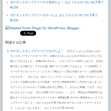
ポケモンスタンプラリーの２回目だよ！: おとうさんのつれづれ子育て
BLOG
ポケモンスタンプラリーをやったよ: おとうさんのつれづれ子育て
BLOG
関連する記事
ポケモンスタンプラリーにでかけたよ！ その１
いよいよ今日からポケ
モンスタンプラリースタートです。お姫さまもたぶんにもれず今日からスタンプを
押しにでかけました。 JR東日本 ポケモン・スタンプラリー2006 とはいえ、今日は
家の近くの３駅だけ。ママのお買い物のついでに押してきました。７つ全部押して
ゴールでプレゼントゲット！とスタンプ帳もらって第２の旅スタート！は明日以降
となります。 「あしたは あかいリュックでいくんだよ！」 お気に入りのリュック
にスタンプ台紙やお気に入りの絵本、ポケモン時刻表や同じく今日からはじまった
セブンイレブンのスタンプ台紙も忘れずに用意して、きちんと準備してます。ちな
みにおとうといえば･･･何にも用意できてません･･･。 さて、明日は山手線周辺でお
姫さまリクエストのポケモンゲットだぜ！ ■関連記事 ポケモン時刻表をもって スタ
ンプラリーへ行こう！: おとうさんの子育てBLOG ポケモンスタンプラリー２００
６ いよいよ！はじまるよ！ : おとうさんの子育てBLOG ...