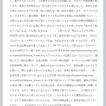
し、勝てそうだったけど、この後半３９分からの悲劇には、スポーツや勝負事の厳
しさや、本気のもの同士のぶつかりあいのすごさをとても感じました。気持ちを切
り替えて次のクロアチア戦、悔いの残らない良い試合を期待します。 さてワールド
カップは４年に１度の開催。前回２００２年は日本と韓国との共同開催でした。こ
の年になると月日の経つのが早い！でもそうはいっても４年前の日韓共同開催のワ
ールドカップってどんな風に見ていたかな？どんなことを思ったかな？あんまり覚
えていないなぁ。でも気になるなぁ・・・。 と思ったら、実はちょうどその頃、
2002年の6月にBLOGをはじめていたんです。楽天広場からはてなを経て、今のコ
コログへ。もう４年たっていたんですね。われながらよく続いたものです。 以下、
そのときの記事を振り返ってみました。 PR ワールドカップ見るなら⇒スカパー！
おまかせ0円プラン 祝！日本: おとうさんの子育てBLOG http://kosodateblog.otou-
no.net/2002/06/post_3.html やはりワールドカップは盛り上がっていたようで、開
設して３つ目の記事が、日本の初戦 ベルギー戦の感想。オークションの終了時間
が試合時間に重なっていて、落札されなかったみたいです。初戦は勝ったのでとて
も嬉しく、周りも盛り上がったのを覚えています。稲本と鈴木の２得点～。 祝！
日本代表～宮本シブイぞ: おとうさんの子育てBLOG http://kosodateblog.otou-
no.net/2002/06/post_5.html つづいて第３戦のチュニジア戦の感想。森島と中田の
２得点で勝って決勝リーグにすすめた試合。日本での開催なので結構早い時間にキ
ックオフ。なので（覚えていないけど）仕事先で見ていたみたい。人の動きもワー
ルドカップ見たさに早じまいのようです。このときもネットの感想を読みふけっ
て、そして余韻を味わっていたんだな。今年の初戦は悔しい余韻を読みふけってい
たけど。。。 おかゆデビュー: おとうさんの子育てBLOG