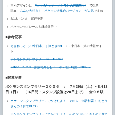
車両デザインは
Yahoo!きっず – ポケモン大特集2007
で投票
現在
みんな大好き！ ポケモン大集合バージョン が人気
ですね
8/1水～14火 運行予定
ポケモンモノレールも継続運行中
■参考記事
えきねっと（JR東日本）｜旅どきnet
ＪＲ東日本 旅の情報サイ
ト
ポケモンスタンプラリーSta. – PT Net
Yahoo! JAPAN – 家族で楽しむ！ ポケモン特集～2007～
■関連記事
ポケモンスタンプラリー２００６ ： 7月29日（土）～8月13
日（日） （16日間・スタンプ設置は20日まで） 全９８駅
ポケモンスタンプラリーにでかけたよ！ その６ 全駅制覇！: おとう
さんの子育てBLOG
ポケモンスタンプラリーにでかけたよ！ その５: おとうさんの子育て