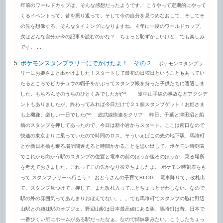
年前のワールドカップは、そんな感想だったようです。 こうやって定期的にやって
くるイベントって、昔を振り返って、そして今の自分を見つめなおして、そしてそ
の先を想像する、そんなタイミングになりますね。４年に一度のワールドカップ、
次はどんな自分が今の記事を読むのかな？ ちょっと恥ずかしいけど、でも楽しみ
です。 ...
ポケモンスタンプラリーにでかけたよ！ その２
ポケモンスタンプラ
リーにお姫さまと出かけました！スタートして最初の日曜日ということもあってい
たるところでピカチュウの帽子をかぶってスタンプ帳を持った子供たちに遭遇しま
した。もちろんそのうちのひとくみでしたが(^^ゞ 途中山手線の事故などアクシデ
ントもありましたが、終わってみれば今日だけで２１個スタンプゲット！お姫さま
も上機嫌、楽しい一日でした(^^ゞ 総武線快速をクリア 昨日、千葉と津田沼と船
橋のスタンプを押してあったので、今日は新小岩からスタート。ここは南口なので
快速の東京よりに乗っていたので時間のロス。そういえばこの先の地下駅、馬喰町
とか新日本橋も乗る場所間違えると時間かかることを思い出して、ポケモン時刻表
でこれから向かう駅のスタンプの位置と電車の前のほうか後ろのほうか、乗る場所
を考えておきました。これってこの先かなり役立ちましたよ。 ポケモン時刻表をも
って スタンプラリーへ行こう！: おとうさんの子育てBLOG 電車降りて、改札出
て、スタンプ見つけて、押して、また改札入って…とちょっとせわしない。なので
駅の外の雰囲気ってあんまりおぼえてない。。。でも馬喰町でスタンプの脇に野辺
山駅との姉妹駅のオブジェ。野辺山駅は日本最高値にある駅、馬喰町は昔、日本で
一番ひくい所にホームがある駅だったなぁ。なので姉妹駅みたい。こうしたちょっ