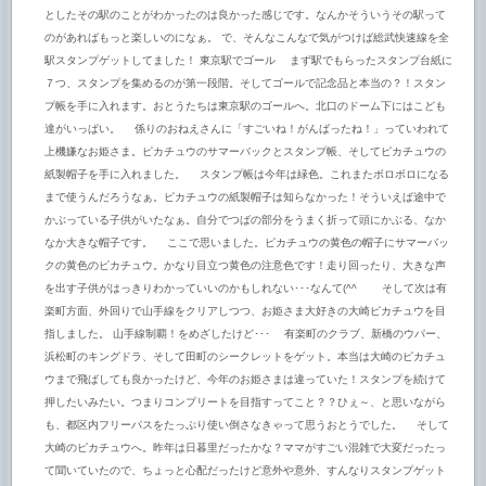
としたその駅のことがわかったのは良かった感じです。なんかそういうその駅って
のがあればもっと楽しいのになぁ。 で、そんなこんなで気がつけば総武快速線を全
駅スタンプゲットしてました！ 東京駅でゴール まず駅でもらったスタンプ台紙に
７つ、スタンプを集めるのが第一段階。そしてゴールで記念品と本当の？！スタン
プ帳を手に入れます。おとうたちは東京駅のゴールへ。北口のドーム下にはこども
達がいっぱい。 係りのおねえさんに「すごいね！がんばったね！」っていわれて
上機嫌なお姫さま。ピカチュウのサマーバックとスタンプ帳、そしてピカチュウの
紙製帽子を手に入れました。 スタンプ帳は今年は緑色。これまたボロボロになる
まで使うんだろうなぁ。ピカチュウの紙製帽子は知らなかった！そういえば途中で
かぶっている子供がいたなぁ。自分でつばの部分をうまく折って頭にかぶる、なか
なか大きな帽子です。 ここで思いました。ピカチュウの黄色の帽子にサマーバッ
クの黄色のピカチュウ。かなり目立つ黄色の注意色です！走り回ったり、大きな声
を出す子供がはっきりわかっていいのかもしれない･･･なんて(^^ゞ そして次は有
楽町方面、外回りで山手線をクリアしつつ、お姫さま大好きの大崎ピカチュウを目
指しました。 山手線制覇！をめざしたけど･･･ 有楽町のクラブ、新橋のウパー、
浜松町のキングドラ、そして田町のシークレットをゲット。本当は大崎のピカチュ
ウまで飛ばしても良かったけど、今年のお姫さまは違っていた！スタンプを続けて
押したいみたい。つまりコンプリートを目指すってこと？？ひぇ～、と思いながら
も、都区内フリーパスをたっぷり使い倒さなきゃって思うおとうでした。 そして
大崎のピカチュウへ。昨年は日暮里だったかな？ママがすごい混雑で大変だったっ
て聞いていたので、ちょっと心配だったけど意外や意外、すんなりスタンプゲット