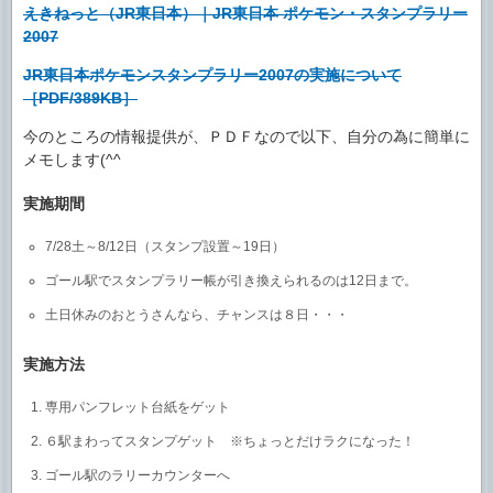
えきねっと（JR東日本）｜JR東日本 ポケモン・スタンプラリー
2007
JR東日本ポケモンスタンプラリー2007の実施について
［PDF/389KB］
今のところの情報提供が、ＰＤＦなので以下、自分の為に簡単に
メモします(^^ゞ
実施期間
7/28土～8/12日（スタンプ設置～19日）
ゴール駅でスタンプラリー帳が引き換えられるのは12日まで。
土日休みのおとうさんなら、チャンスは８日・・・
実施方法
専用パンフレット台紙をゲット
６駅まわってスタンプゲット ※ちょっとだけラクになった！
ゴール駅のラリーカウンターへ