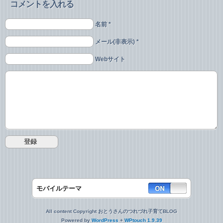
コメントを入れる
名前 *
メール(非表示) *
Webサイト
モバイルテーマ
All content Copyright おとうさんのつれづれ子育てBLOG
Powered by
WordPress
+
WPtouch 1.9.39