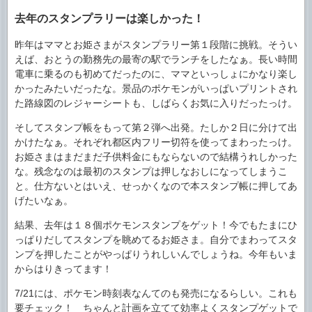
去年のスタンプラリーは楽しかった！
昨年はママとお姫さまがスタンプラリー第１段階に挑戦。そうい
えば、おとうの勤務先の最寄の駅でランチをしたなぁ。長い時間
電車に乗るのも初めてだったのに、ママといっしょにかなり楽し
かったみたいだったな。景品のポケモンがいっぱいプリントされ
た路線図のレジャーシートも、しばらくお気に入りだったっけ。
そしてスタンプ帳をもって第２弾へ出発。たしか２日に分けて出
かけたなぁ。それぞれ都区内フリー切符を使ってまわったっけ。
お姫さまはまだまだ子供料金にもならないので結構うれしかった
な。残念なのは最初のスタンプは押しなおしになってしまうこ
と。仕方ないとはいえ、せっかくなので本スタンプ帳に押してあ
げたいなぁ。
結果、去年は１８個ポケモンスタンプをゲット！今でもたまにひ
っぱりだしてスタンプを眺めてるお姫さま。自分でまわってスタ
ンプを押したことがやっぱりうれしいんでしょうね。今年もいま
からはりきってます！
7/21には、ポケモン時刻表なんてのも発売になるらしい。これも
要チェック！ ちゃんと計画を立てて効率よくスタンプゲットで