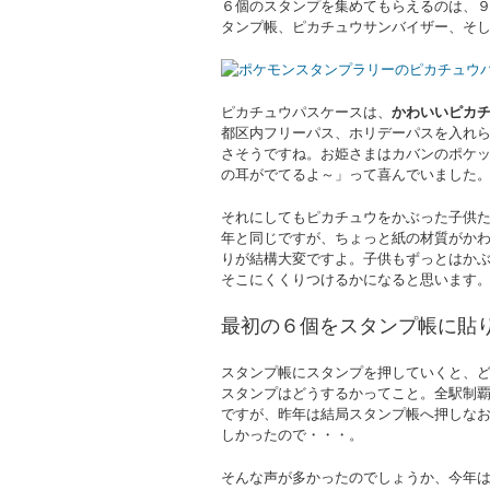
６個のスタンプを集めてもらえるのは、
タンプ帳、ピカチュウサンバイザー、そし
ピカチュウパスケースは、
かわいいピカ
都区内フリーパス、ホリデーパスを入れ
さそうですね。お姫さまはカバンのポケ
の耳がでてるよ～」って喜んでいました
それにしてもピカチュウをかぶった子供た
年と同じですが、ちょっと紙の材質がか
りが結構大変ですよ。子供もずっとはか
そこにくくりつけるかになると思います
最初の６個をスタンプ帳に貼
スタンプ帳にスタンプを押していくと、
スタンプはどうするかってこと。全駅制覇
ですが、昨年は結局スタンプ帳へ押しな
しかったので・・・。
そんな声が多かったのでしょうか、今年