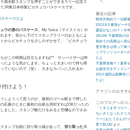
９５個全駅スタンプを押すことができるラリー記念ス
てJR東日本特製ピカチュウパスケースです。
最近の記事
軽井沢初めて一泊家
2013.8.3 幕張
チュウの形のパスケース
。My Suica（マイスイカ）や
露店がないの？！今年
られます。首から下げてスタンプラリーのおともによ
2013年 千葉県民の
ットからピカチュウを少しのぞかせて、「ピカチュウ
初めての高尾山へ登
。
恵方巻きは切って食
ソプラノリコーダー
ちがこの時期は目立ちますね(^^ゞサンバイザーは昨
たよ
わったような気がします。ちょっと大きいので持ち帰
千葉県名物？！麦芽
ぶっていないので（笑）、大きなカバンに入れるか、
お誕生日をディズニ
。
2013 成田山新勝寺に
たよ）
り付けよう！
アマゾンのおすす
どうしようって思うのが、最初のゴール駅まで押した
このブログへのコ
の応募のときに最初の台紙も同封すればOKだったの
「くすりますつりー
おしました。スタンプ帳だけをみると空欄なのでさみ
ちいさくなったクリ
リー | おとうさんの
育てBLOG
より
はスタンプ台紙に切り取り線があって、
切り取ったス