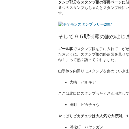
タンプ部分をスタンプ帳の専用ページに
６つのスタンプもちゃんとスタンプ帳に
す。
そして９５駅制覇の旅のはじ
ゴール駅
でスタンプ帳を手に入れて、が
たおとうに、スタンプ帳の路線図を見せ
ね！」って熱く語ってくれました。
山手線を内回りにスタンプを集めていき
大崎 バルキア
ここは北口にスタンプもたくさん用意し
田町 ピカチュウ
やっぱり
ピカチュウは大人気で大行列
。
浜松町 ハヤシガメ