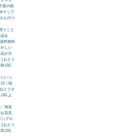
望１００
千葉の絶
gleマップ
うさんのつ
買うこと
粧品を
送料無料
ずかしい
粧品が大
| おとう
BLOG
りにいっ
土日！稲
 おとうさ
LOG
よ
橋・海老
でお花見
ギングロ
| おとう
BLOG