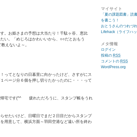
マイサイト
「夏の課題図書」読
を書こう！
おとうさんのつれづ
Lifehack（ライフハ
です。お姫さまの予想は大当たり！千駄ヶ谷、恵比
たい。「めじろはかわいいから、○○だとおもう
メタ情報
ど教えないよ～。
ログイン
投稿の
RSS
コメントの
RSS
WordPress.org
も！ってとなりの日暮里に向かったけど、さすがにス
ど１ページ分６個を押し切りたかったのに・・・って
帰宅です(^^ゞ 疲れただろうに、スタンプ帳をうれ
わらせたいけど、日曜日でまだ２日目だからスタンプ
スを用意して、横浜方面～羽田空港など遠い所を終わ