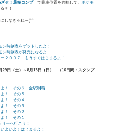
めざせ！最短コンプ
で乗車位置を吟味して、
ポケモ
るぞ！
しなきゃね～(^^ゞ
ケモン時刻表をゲットしたよ！
ケモン時刻表が発売になるよ
リー２００７ もうすぐはじまるよ！
29日（土）～8月13日（日） （16日間・スタンプ
たよ！ その６ 全駅制覇
たよ！ その５
たよ！ その４
たよ！ その３
たよ！ その２
たよ！ その１
ラリーへ行こう！
 いよいよ！はじまるよ！