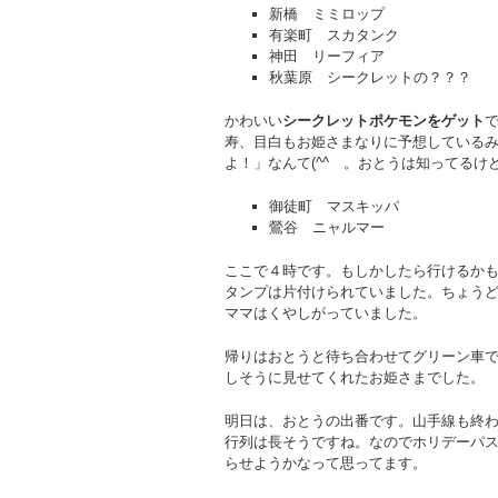
新橋 ミミロップ
有楽町 スカタンク
神田 リーフィア
秋葉原 シークレットの？？？
かわいい
シークレットポケモンをゲット
寿、目白もお姫さまなりに予想しているみ
よ！」なんて(^^ゞ。おとうは知ってるけ
御徒町 マスキッパ
鶯谷 ニャルマー
ここで４時です。もしかしたら行けるか
タンプは片付けられていました。ちょう
ママはくやしがっていました。
帰りはおとうと待ち合わせてグリーン車で
しそうに見せてくれたお姫さまでした。
明日は、おとうの出番です。山手線も終
行列は長そうですね。なのでホリデーパ
らせようかなって思ってます。