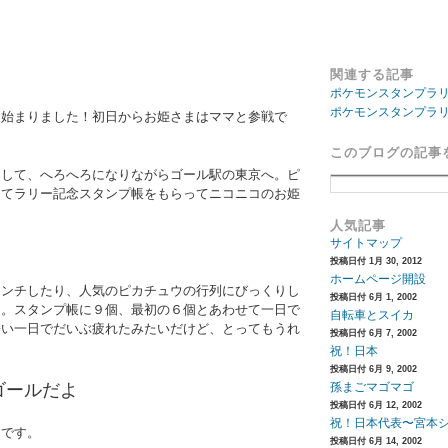
関連する記事
ポケモンスタンプラリ
ポケモンスタンプラリ
に始まりました！初日からお姫さまはママと参戦で
このブログの記事
押して、へろへろになりながらゴール駅の東京へ。ピ
してラリー記念スタンプ帳をもらってニコニコのお姫
人気記事
サイトマップ
投稿日付 1月 30, 2012
ホームページ開設
ランチしたり、人気のピカチュウの行列にびっくりし
投稿日付 6月 1, 2002
た。スタンプ帳に９個、最初の６個とあわせて一日で
自転車とスイカ
暑い一日でだいぶ疲れたみたいだけど、とってもうれ
投稿日付 6月 7, 2002
祝！日本
投稿日付 6月 9, 2002
ゴールだよ
孫まごマゴマゴ
投稿日付 6月 12, 2002
祝！日本代表〜宮本
トです。
投稿日付 6月 14, 2002