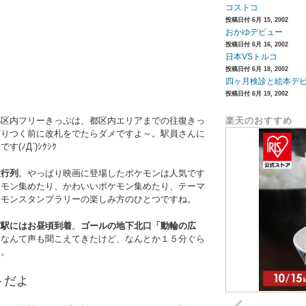
コストコ
投稿日付 6月 15, 2002
おかゆデビュー
投稿日付 6月 16, 2002
日本VSトルコ
投稿日付 6月 18, 2002
四ヶ月検診と絵本デ
投稿日付 6月 19, 2002
都区内フリーきっぷは、都区内エリアまでの往復きっ
楽天のおすすめ
どりつく前に改札をでたらダメですよ～。駅員さんに
ﾉД`)ｼｸｼｸ
大行列
。やっぱり映画に登場したポケモンは人気です
ケモン集めたり、かわいいポケモン集めたり、テーマ
ケモンスタンプラリーの楽しみ方のひとつですね。
京駅にはお昼頃到着
。
ゴールの地下北口「動輪の広
！なんて声も聞こえてきたけど、なんとか１５分ぐら
た。
トだよ