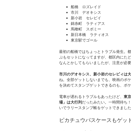
船橋 ロズレイド
市川 デオキシス
新小岩 セレビイ
錦糸町 ラティアス
馬喰町 スボミー
新日本橋 ラティオス
東京駅でゴール
最初の船橋ではちょっとトラブル発生。
ぷもセットになってますが、都区内にた
なんとかしてもらいましたが、注意が必要です(
市川のデオキシス、新小岩のセレビィは
ね。全部ゲットしないまでも、映画のポ
を決めてスタンプゲットできるのも、ポ
電車が遅れるトラブルもあったけど、
東
場」は大行列
だったみたい。一時間待ち
いでラリースタンプ帳をゲットできまし
ピカチュウパスケースもゲッ