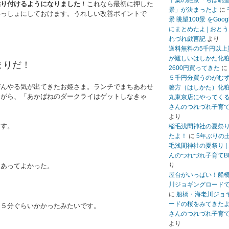
千葉の絶景「ちば眺
貼り付けるようになりました
！これなら最初に押した
景」が決まったよ
に
いっしょにしておけます。うれしい改善ポイントで
景 眺望100景 をGoo
にまとめたよ | おと
れづれ戯言記
より
送料無料の5千円以上
が難しいはしかた化
まりだ！
2600円買ってきた
に
５千円分買うのがむ
ぜんやる気が出てきたお姫さま。ランチでまちあわせ
箸方（はしかた）化
ながら、「あかばねのダークライはゲットしなきゃ
丸東京店にやってくる 
さんのつれづれ子育て
より
ます。
稲毛浅間神社の夏祭
たよ！
に
5年ぶりの
毛浅間神社の夏祭り |
んのつれづれ子育てB
り
てあってよかった。
屋台がいっぱい！船
川ジョギングロード
に
船橋・海老川ジョ
ードの桜をみてきたよ 
１５分ぐらいかかったみたいです。
さんのつれづれ子育て
より