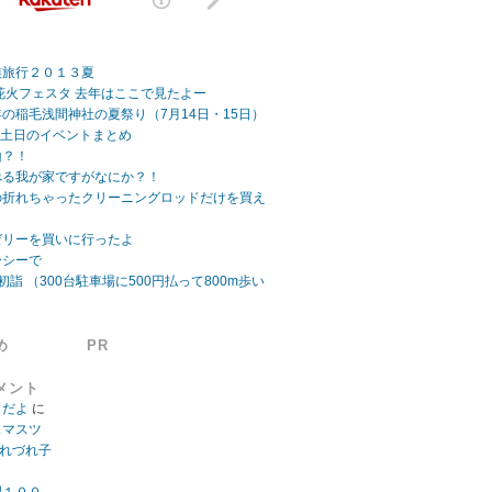
族旅行２０１３夏
ビーチ花火フェスタ 去年はここで見たよー
の稲毛浅間神社の夏祭り（7月14日・15日）
日 土日のイベントまとめ
山？！
べる我が家ですがなにか？！
の折れちゃったクリーニングロッドだけを買え
ゼリーを買いに行ったよ
ーシーで
初詣 （300台駐車場に500円払って800m歩い
め
PR
メント
」だよ
に
スマスツ
つれづれ子