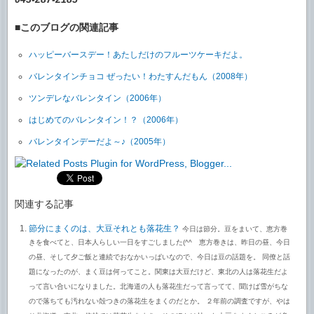
■このブログの関連記事
ハッピーバースデー！あたしだけのフルーツケーキだよ。
バレンタインチョコ ぜったい！わたすんだもん（2008年）
ツンデレなバレンタイン（2006年）
はじめてのバレンタイン！？（2006年）
バレンタインデーだよ～♪（2005年）
関連する記事
節分にまくのは、大豆それとも落花生？
今日は節分。豆をまいて、恵方巻
きを食べてと、日本人らしい一日をすごしました(^^ゞ恵方巻きは、昨日の昼、今日
の昼、そして夕ご飯と連続でおなかいっぱいなので、今日は豆の話題を。 同僚と話
題になったのが、まく豆は何ってこと。関東は大豆だけど、東北の人は落花生だよ
って言い合いになりました。北海道の人も落花生だって言ってて、聞けば雪がちな
ので落ちても汚れない殻つきの落花生をまくのだとか。 ２年前の調査ですが、やは