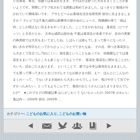
り北海道、東北、信越では落花生をまき、そのほかは炒った大豆をまくところが多
いようです。実際にグラフ化されてる調査は初めてみました。はっきりと地域が分
かれていて興味深いです。 アサヒビールお客様生活文化研究所 節分に豆まきをしま
すか？ テレビでは千葉の成田山新勝寺の節分会のニュース。両横綱が来て「福は
内」としか唱えない豆まきをやってました。ここでまかれるのは、落花生（ピーナ
ッツ）と大豆だとか。 大本山成田山節分会 千葉は落花生が名産ですが、自分の実家
の南房総では大豆をまいてましたね。しばらくは踏んでしまって粉々になったり、
拾いきれず何日もたってからひょっこりとでてきたなあ。 その点、殻つき落花生な
ら大きくて目立つし汚れにくい。衛生面ということもあってか、幼稚園などでは落
花生をまいているところも多くなってるようです。 落花生 落花生に関することがい
ろいろ。読みごたえあります。 ということで、家では今年は落花生をまきました。
でも買って帰ってきたときにけげんそうなお姫さまの顔。えー、ほんとにこんなの
まくの～って。 でもいざまき始めたら大きいからでしょうか、投げやすくて当てや
すかったみたい。とってもよろこんでて、鬼役のおとうさんにはたまりませんでし
た(^^ゞ ■このブログの関連記事 おにがこわくて ないちゃったの: 2007年 かわいい
鬼は内～: 2006年 節分: 2005年 ...
カテゴリー:
こどものお気に入り
,
こどものお買い物