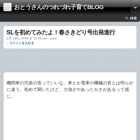
おとうさんのつれづれ子育てBLOG
検索
SLを初めてみたよ！春さきどり号出発進行
2月 14th, 2009 @ 11:55 pm › otou
↓ コメントを入れる
機関車の汽笛の音っていいな。車とか電車の機械の音とは明らか
に違う。初めて聞いたけど、力強さやあったかさがあるって感
じ。