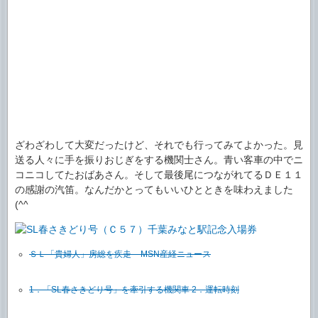
ざわざわして大変だったけど、それでも行ってみてよかった。見
送る人々に手を振りおじぎをする機関士さん。青い客車の中でニ
コニコしてたおばあさん。そして最後尾につながれてるＤＥ１１
の感謝の汽笛。なんだかとってもいいひとときを味わえました
(^^ゞ
ＳＬ「貴婦人」房総を疾走 – MSN産経ニュース
1．「SL春さきどり号」を牽引する機関車 2．運転時刻