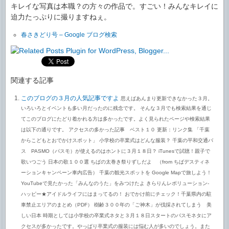
キレイな写真は本職？の方々の作品で。すごい！みんなキレイに
迫力たっぷりに撮りますねぇ。
春さきどり号 – Google ブログ検索
関連する記事
このブログの３月の人気記事ですよ
思えばあんまり更新できなかった３月。
いろいろとイベントも多い月だったのに残念です。 そんな３月でも検索結果を通じ
てこのブログにたどり着かれる方は多かったです。よく見られたページや検索結果
は以下の通りです。 アクセスの多かった記事 ベスト１０ 更新：リンク集 「千葉
からこどもとおでかけスポット」 小学校の卒業式はどんな服装？ 千葉の平和交通バ
ス PASMO（パスモ）が使えるのはホントに３月１８日？ iTunesで試聴！親子で
歌いつごう 日本の歌１００選 ちばの太巻き祭りずしだよ （from ちばデスティネ
ーションキャンペーン車内広告） 千葉の観光スポットを Google Mapで旅しよう！
YouTubeで見たかった「みんなのうた」をみつけたよ きらりんレボリューション-
ハッピー★アイドルライフにはまってるの！ おでかけ前にチェック！千葉県内の駐
車禁止エリアのまとめ（PDF） 樹齢３００年の「ご神木」が伐採されてしまう 美
しい日本 時期としては小学校の卒業式ネタと３月１８日スタートのパスモネタにア
クセスが多かったです。やっぱり卒業式の服装には悩む人が多いのでしょう。また