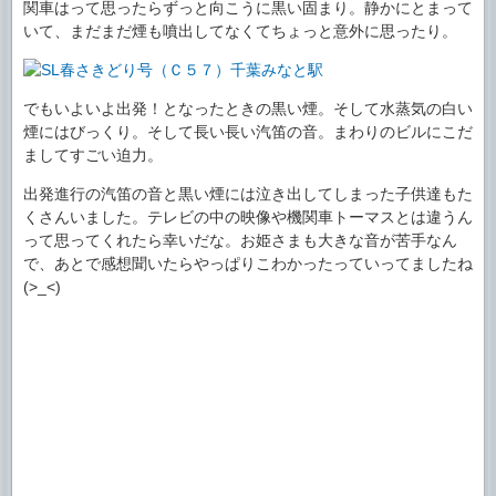
関車はって思ったらずっと向こうに黒い固まり。静かにとまって
いて、まだまだ煙も噴出してなくてちょっと意外に思ったり。
でもいよいよ出発！となったときの黒い煙。そして水蒸気の白い
煙にはびっくり。そして長い長い汽笛の音。まわりのビルにこだ
ましてすごい迫力。
出発進行の汽笛の音と黒い煙には泣き出してしまった子供達もた
くさんいました。テレビの中の映像や機関車トーマスとは違うん
って思ってくれたら幸いだな。お姫さまも大きな音が苦手なん
で、あとで感想聞いたらやっぱりこわかったっていってましたね
(>_<)