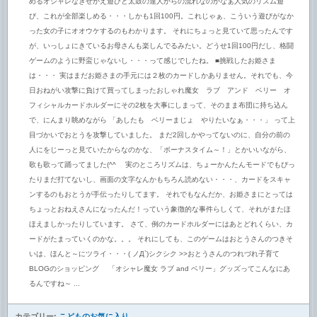
めるオシャレなきせかえ遊びと太鼓の達人からの流れなのかなぁ人気のリズム遊
び、これが全部楽しめる・・・しかも1回100円。これじゃぁ、こういう遊びがなか
った女の子にオオウケするのもわかります。 それにちょっと見ていて思ったんです
が、いっしょにきているお母さんも楽しんでるみたい。どうせ1回100円だし、格闘
ゲームのように野蛮じゃないし・・・って感じでしたね。 ■挑戦したお姫さま
は・・・ 実はまだお姫さまの手元には２枚のカードしかありません。それでも、今
日おねがい攻撃に負けて買ってしまったおしゃれ魔女 ラブ アンド ベリー オ
フィシャルカードホルダーにその2枚を大事にしまって、そのまま布団に持ち込ん
で、にんまり眺めながら 「あしたも ベリーまじょ やりたいなぁ・・・」 って上
目づかいでおとうを攻撃していました。 まだ2回しかやってないのに、自分の前の
人にをじーっと見ていたからなのかな、「ボーナスタイム～！」とかいいながら、
歌も歌って踊ってました(^^ゞ 実のところリズムは、ちょーかんたんモードでもぴっ
たりまだ打てないし、画面の文字なんかもちろん読めない・・・、カードをスキャ
ンするのもおとうが手伝ったりしてます。 それでもなんだか、お姫さまにとっては
ちょっとおねえさんになったんだ！っていう象徴的な事件らしくて、それがまたほ
ほえましかったりしています。 さて、例のカードホルダーにはあとどれくらい、カ
ードがたまっていくのかな。。。 それにしても、このゲームはおとうさんのつきそ
いは、ほんと～にツライ・・・( ノД`)シクシク >>おとうさんのつれづれ子育て
BLOGのショッピング 「オシャレ魔女 ラブ and ベリー」グッズってこんなにあ
るんですね～ ...
カテゴリー:
こどものお気に入り