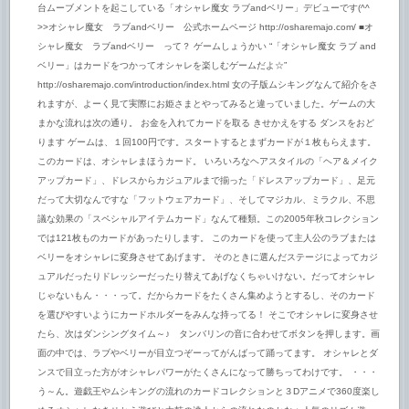
台ムーブメントを起こしている「オシャレ魔女 ラブandベリー」デビューです(^^ゞ
>>オシャレ魔女 ラブandベリー 公式ホームページ http://osharemajo.com/ ■オ
シャレ魔女 ラブandベリー って？ ゲームしょうかい “「オシャレ魔女 ラブ and
ベリー」はカードをつかってオシャレを楽しむゲームだよ☆”
http://osharemajo.com/introduction/index.html 女の子版ムシキングなんて紹介をさ
れますが、よーく見て実際にお姫さまとやってみると違っていました。ゲームの大
まかな流れは次の通り。 お金を入れてカードを取る きせかえをする ダンスをおど
ります ゲームは、１回100円です。スタートするとまずカードが１枚もらえます。
このカードは、オシャレまほうカード。 いろいろなヘアスタイルの「ヘア＆メイク
アップカード」、ドレスからカジュアルまで揃った「ドレスアップカード」、足元
だって大切なんですな「フットウェアカード」、そしてマジカル、ミラクル、不思
議な効果の「スペシャルアイテムカード」なんて種類。この2005年秋コレクション
では121枚ものカードがあったりします。 このカードを使って主人公のラブまたは
ベリーをオシャレに変身させてあげます。 そのときに選んだステージによってカジ
ュアルだったりドレッシーだったり替えてあげなくちゃいけない。だってオシャレ
じゃないもん・・・って。だからカードをたくさん集めようとするし、そのカード
を選びやすいようにカードホルダーをみんな持ってる！ そこでオシャレに変身させ
たら、次はダンシングタイム～♪ タンバリンの音に合わせてボタンを押します。画
面の中では、ラブやベリーが目立つぞーってがんばって踊ってます。 オシャレとダ
ンスで目立った方がオシャレパワーがたくさんになって勝ちってわけです。 ・・・
う～ん。遊戯王やムシキングの流れのカードコレクションと３Dアニメで360度楽し