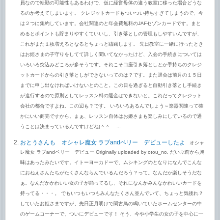
員なので転勤の可能性もあるわけで、仮に経営母体の違う教室に移った場合どうな
るのか考えてしまいます。 クレジットカードもついつい持ちすぎてしまうので、今
は２つに集約しています。会社関連のと年会費無料のJAFセゾンカードです。まと
めるとポイントも貯まりやすくていいし、引き落としの管理もしやすいんですが、
これがまた１枚増えるとなるとちょっと躊躇します。 先日教室に一緒に行ったとき
はお姫さまの子守りをしてて詳しく聞いてなかったけど、入会の手続きについては
いろいろ突込みどころが多そうです。それこそ口座引き落としとか手持ちのクレジ
ットカードからの引き落としができないってのは？です。また退会は前月の１５日
までに申し出なければいけないとのこと。この日を過ぎると自動引き落とし手続き
が進行するので原則としてレッスン料の返金はできないと。これだってクレジット
会社の都合ですよね。この辺も？です。 いろいろあるんでしょう～楽器関連って確
かにいい商売ですから。まぁ、レッスン自体はお姫さまも楽しみにしているので通
うことは決まっているんですけどね(＾＾ゞ ...
おとうさんも オシャレ魔女 ラブandベリー デビューしたよ
オシャ
レ魔女 ラブandベリー デビュー Originally uploaded by otou_no. だいぶ前から興
味はあったみたいです。イトーヨーカドーで、ムシキングのとなりになんでこんな
におねえさんたちがたくさんならんでいるんだろう？って。なんだか楽しそうだな
ぁ。なんだかかわいい女の子が踊ってるし、それになんかみんなかわいいカードを
持ってる・・・。 でもいつもいつもみんなたくさん並んでいて、ちょっと気後れ？
していたお姫さまですが、先日正月明けで閑古鳥の鳴いていたホームセンターの中
のゲームコーナーで、ついにデビューです！ そう、今や小学生の女の子を中心に一