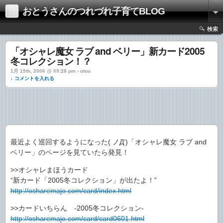
おとうさんのつれづれ子育てBLOG
検索
「オシャレ魔女 ラブ and ベリー」新カード2005
冬コレクション！？
1月 19th, 2006 @ 09:28 pm › otou
↓ コメントを入れる
最近よく巡回するようになった( ノД‘)「オシャレ魔女 ラブ and
ベリー」のページを見ていたら発見！
>>オシャレまほうカード
“新カード「2005冬コレクション」が出たよ！”
http://osharemajo.com/card/index.html
>>カードいちらん -2005冬コレクション-
http://osharemajo.com/card/card0601.html