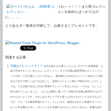
うわ～っ！！！まだ秋コレクシ
ョンを始めたばっかりなの
に。。。。
とりあえず一覧表を印刷して、お姫さまにプレゼントです。
関連する記事
月謝はクレジットで！？
先日お姫さまが通うことになったヤマハ音楽教室。入
会の手続きをしているとちょっとびっくり！月々の月謝は教室専用のクレジットカ
ードを作って引き落としなんですねぇ。 教室側からみればクレジット会社から月謝
分が入るので取りっぱぐれはないし、楽器もクレジット購入で勧めやすいんでしょ
うね。でも月謝の支払い方法が専用のクレジット作るしかないってのは、ちょっと
首を傾げてしまいました。 もちろん教室に通っている間の年会費は教室持ちなので
かからないようです。それにありきたりですが使った分だけポイントも貯まるよう
です。でも「その教室専用のカード」らしいので、教室を止めたら普通のカードに
なって年会費かかるし、ポイントも引き継げるのかよくわかりません。普通の会社