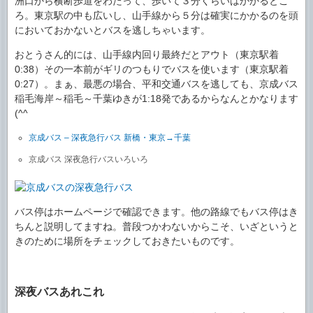
洲口から横断歩道をわたって、歩いて３分くらいはかかるとこ
ろ。東京駅の中も広いし、山手線から５分は確実にかかるのを頭
においておかないとバスを逃しちゃいます。
おとうさん的には、山手線内回り最終だとアウト（東京駅着
0:38）その一本前がギリのつもりでバスを使います（東京駅着
0:27）。まぁ、最悪の場合、平和交通バスを逃しても、京成バス
稲毛海岸～稲毛～千葉ゆきが1:18発であるからなんとかなります
(^^ゞ
京成バス – 深夜急行バス 新橋・東京→千葉
京成バス 深夜急行バスいろいろ
バス停はホームページで確認できます。他の路線でもバス停はき
ちんと説明してますね。普段つかわないからこそ、いざというと
きのために場所をチェックしておきたいものです。
深夜バスあれこれ