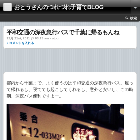
おとうさんのつれづれ子育てBLOG
検索
平和交通の深夜急行バスで千葉に帰るもんね
12月 21st, 2011 @ 03:19 am › otou
↓ コメントを入れる
都内から千葉まで。よく使うのは平和交通の深夜急行バス。座っ
て帰れるし、寝てても起こしてくれるし、意外と安いし、この時
期、深夜バス便利ですよー。