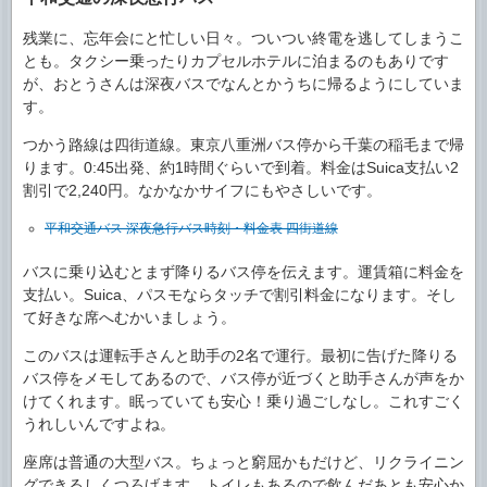
残業に、忘年会にと忙しい日々。ついつい終電を逃してしまうこ
とも。タクシー乗ったりカプセルホテルに泊まるのもありです
が、おとうさんは深夜バスでなんとかうちに帰るようにしていま
す。
つかう路線は四街道線。東京八重洲バス停から千葉の稲毛まで帰
ります。0:45出発、約1時間ぐらいで到着。料金はSuica支払い2
割引で2,240円。なかなかサイフにもやさしいです。
平和交通バス 深夜急行バス時刻・料金表 四街道線
バスに乗り込むとまず降りるバス停を伝えます。運賃箱に料金を
支払い。Suica、パスモならタッチで割引料金になります。そし
て好きな席へむかいましょう。
このバスは運転手さんと助手の2名で運行。最初に告げた降りる
バス停をメモしてあるので、バス停が近づくと助手さんが声をか
けてくれます。眠っていても安心！乗り過ごしなし。これすごく
うれしいんですよね。
座席は普通の大型バス。ちょっと窮屈かもだけど、リクライニン
グできるしくつろげます。トイレもあるので飲んだあとも安心か