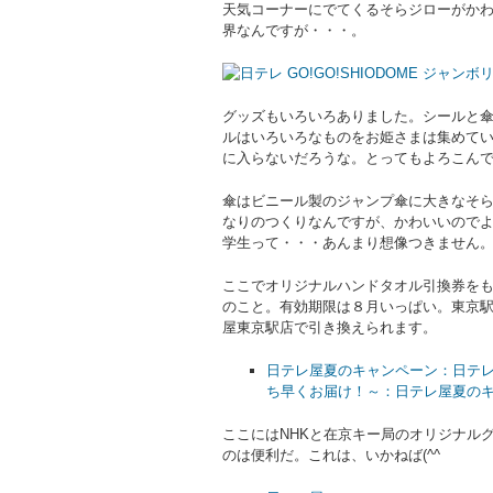
天気コーナーにでてくるそらジローがか
界なんですが・・・。
グッズもいろいろありました。シールと
ルはいろいろなものをお姫さまは集めて
に入らないだろうな。とってもよろこん
傘はビニール製のジャンプ傘に大きなそ
なりのつくりなんですが、かわいいので
学生って・・・あんまり想像つきません
ここでオリジナルハンドタオル引換券を
のこと。有効期限は８月いっぱい。東京
屋東京駅店で引き換えられます。
日テレ屋夏のキャンペーン：日テレ
ち早くお届け！～：日テレ屋夏の
ここにはNHKと在京キー局のオリジナル
のは便利だ。これは、いかねば(^^ゞ