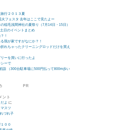
族旅行２０１３夏
ビーチ花火フェスタ 去年はここで見たよー
の稲毛浅間神社の夏祭り（7月14日・15日）
日 土日のイベントまとめ
山？！
べる我が家ですがなにか？！
の折れちゃったクリーニングロッドだけを買え
ゼリーを買いに行ったよ
ーシーで
初詣 （300台駐車場に500円払って800m歩い
め
PR
メント
」だよ
に
スマスツ
つれづれ子
望１００