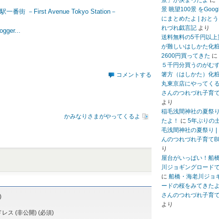
景」が決まったよ
に
景 眺望100景 をGoo
－First Avenue Tokyo Station－
にまとめたよ | おと
れづれ戯言記
より
送料無料の5千円以上
が難しいはしかた化
2600円買ってきた
に
５千円分買うのがむ
箸方（はしかた）化
コメントする
丸東京店にやってくる 
さんのつれづれ子育て
より
稲毛浅間神社の夏祭
かみなりさまがやってくるよ
たよ！
に
5年ぶりの
毛浅間神社の夏祭り |
んのつれづれ子育てB
り
屋台がいっぱい！船
川ジョギングロード
に
船橋・海老川ジョ
ードの桜をみてきたよ 
さんのつれづれ子育て
)
より
ス (非公開) (必須)