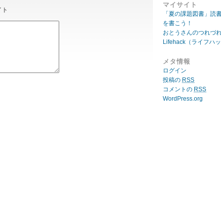
マイサイト
イト
「夏の課題図書」読
を書こう！
おとうさんのつれづ
Lifehack（ライフハ
メタ情報
ログイン
投稿の
RSS
コメントの
RSS
WordPress.org