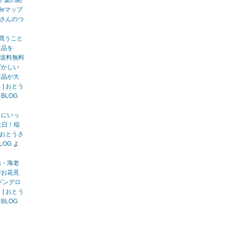
千葉の絶
gleマップ
うさんのつ
買うこと
粧品を
送料無料
ずかしい
粧品が大
| おとう
BLOG
りにいっ
土日！稲
 おとうさ
LOG
よ
橋・海老
でお花見
ギングロ
| おとう
BLOG