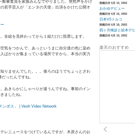
の一般審査員を家族みんなでやりました。突然声をかけ
投稿日付 6月 15, 2002
軍の若手芸人が「エンタの天使」出演をかけた公開オ
おかゆデビュー
投稿日付 6月 16, 2002
日本VSトルコ
投稿日付 6月 18, 2002
四ヶ月検診と絵本デ
名。全組を見終わってから１組だけに投票します。
投稿日付 6月 19, 2002
楽天のおすすめ
の空気をつかんで、あっというまに自分達の色に染め
い人ばかりが集まっている場所ですから、本当の実力
く知りませんでした。。。後ろのほうでちょっとざわ
勝だったんですね。
す。あきらかにしゃべりが違うんですね。事前のイン
できましたね。
 | Veoh Video Network
日テレニュースをつけているんですが、木原さんのお