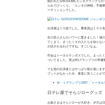
開かれたSHIODOMEエンタグランプリ
られてびっくり。「エンタの神様」予備
ーディションでした。
出演者は１０組でした。審査員は１００
生の芸人さんのパワーに驚きました！場
てしまう。まったくその人たちを知らな
が試されるわけですね。すごいなぁ。
司会はトータルテンボスでした。まった
ついてました。実はM1グランプリの準優
でも他の出演者とはやっぱり格が違いま
プットがなかった分、素直に笑うことが
Ｍ－１グランプリ2007 「トータルテンボス」
日テレ屋でそらジローグッズ
お姫さまはそらジローが大好き。夕方は