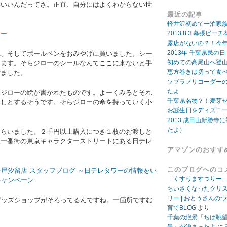
わいいんだってさ。正直、自分にはよくわからない世
最近の記事
軽井沢初めて一泊家
2013.8.3 幕張
露店がないの？！今年
2013年 千葉県民の
傘、そしてボールペンをおみやげに買いました。シー
初めての高尾山へ登
います。そらジローのシールなんてここに来ないと手
恵方巻きは切って食
でました。
ソプラノリコーダー
たよ
らジローの絵が書かれたものです。よーくみるとそれ
千葉県名物？！麦芽
よしとするそうです。そらジローの傘を持っていく小
お誕生日をディズニ
。
2013 成田山新勝寺に
たよ）
もらいました。２千円以上購入につき１枚のお渡しと
駅一番街の東京キャラクターストリートにある日テレ
アマゾンのおすす
このブログへのコ
屋汐留店 スタッフブログ ～日テレタワーの情報をい
「くすりますつりー
キャンペーン
ちいさくなったクリ
リー | おとうさんの
グッズショップがそろってるんですね。一箇所ですむ
育てBLOG
より
千葉の絶景「ちば眺