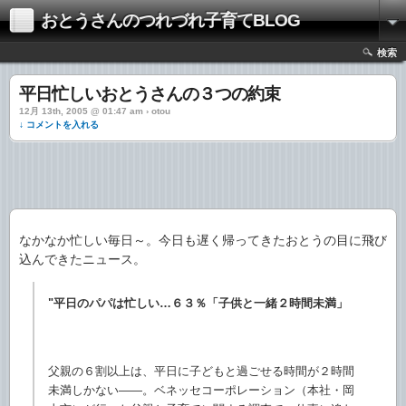
おとうさんのつれづれ子育てBLOG
検索
平日忙しいおとうさんの３つの約束
12月 13th, 2005 @ 01:47 am › otou
↓ コメントを入れる
なかなか忙しい毎日～。今日も遅く帰ってきたおとうの目に飛び
込んできたニュース。
"平日のパパは忙しい…６３％「子供と一緒２時間未満」
父親の６割以上は、平日に子どもと過ごせる時間が２時間
未満しかない――。ベネッセコーポレーション（本社・岡