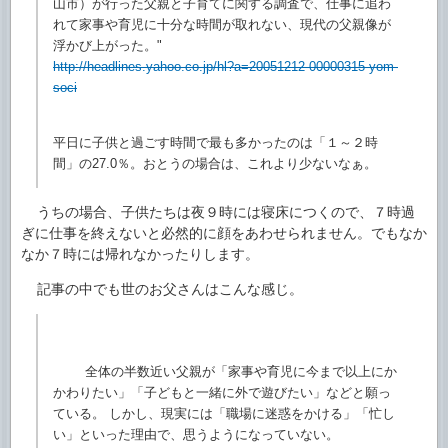
山市）が行った父親と子育てに関する調査で、仕事に追わ
れて家事や育児に十分な時間が取れない、現代の父親像が
浮かび上がった。"
http://headlines.yahoo.co.jp/hl?a=20051212-00000315-yom-
soci
平日に子供と過ごす時間で最も多かったのは「１～２時
間」の27.0％。おとうの場合は、これより少ないなぁ。
うちの場合、子供たちは夜９時には寝床につくので、７時過
ぎに仕事を終えないと必然的に顔をあわせられません。でもなか
なか７時には帰れなかったりします。
記事の中でも世のお父さんはこんな感じ。
全体の半数近い父親が「家事や育児に今まで以上にか
かわりたい」「子どもと一緒に外で遊びたい」などと願っ
ている。 しかし、現実には「職場に迷惑をかける」「忙し
い」といった理由で、思うようになっていない。