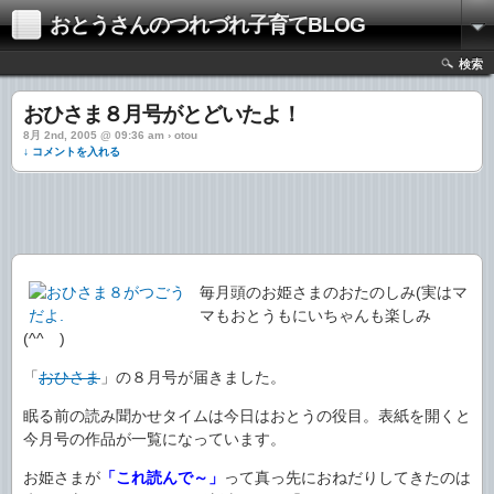
おとうさんのつれづれ子育てBLOG
検索
おひさま８月号がとどいたよ！
8月 2nd, 2005 @ 09:36 am › otou
↓ コメントを入れる
毎月頭のお姫さまのおたのしみ(実はマ
マもおとうもにいちゃんも楽しみ
(^^ゞ)
「
おひさま
」の８月号が届きました。
眠る前の読み聞かせタイムは今日はおとうの役目。表紙を開くと
今月号の作品が一覧になっています。
お姫さまが
「これ読んで～」
って真っ先におねだりしてきたのは