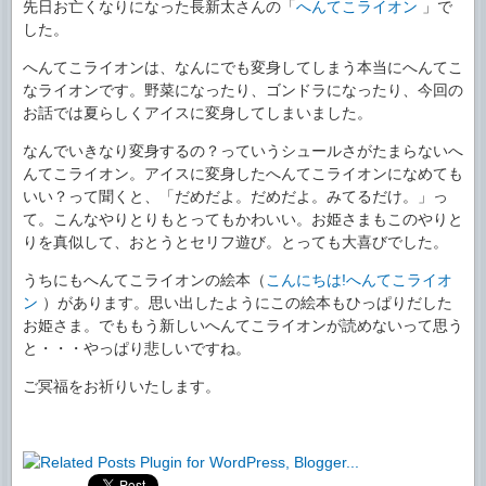
先日お亡くなりになった長新太さんの「
へんてこライオン
」で
した。
へんてこライオンは、なんにでも変身してしまう本当にへんてこ
なライオンです。野菜になったり、ゴンドラになったり、今回の
お話では夏らしくアイスに変身してしまいました。
なんでいきなり変身するの？っていうシュールさがたまらないへ
んてこライオン。アイスに変身したへんてこライオンになめても
いい？って聞くと、「だめだよ。だめだよ。みてるだけ。」っ
て。こんなやりとりもとってもかわいい。お姫さまもこのやりと
りを真似して、おとうとセリフ遊び。とっても大喜びでした。
うちにもへんてこライオンの絵本（
こんにちは!へんてこライオ
ン
）があります。思い出したようにこの絵本もひっぱりだした
お姫さま。でももう新しいへんてこライオンが読めないって思う
と・・・やっぱり悲しいですね。
ご冥福をお祈りいたします。