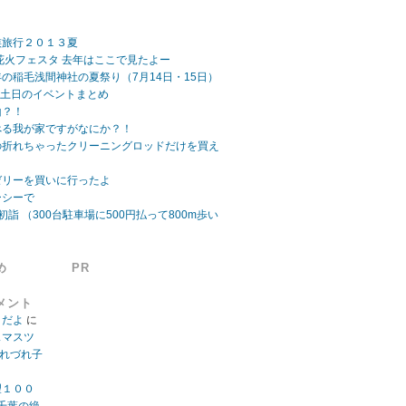
族旅行２０１３夏
ビーチ花火フェスタ 去年はここで見たよー
の稲毛浅間神社の夏祭り（7月14日・15日）
日 土日のイベントまとめ
山？！
べる我が家ですがなにか？！
の折れちゃったクリーニングロッドだけを買え
ゼリーを買いに行ったよ
ーシーで
初詣 （300台駐車場に500円払って800m歩い
め
PR
メント
」だよ
に
スマスツ
つれづれ子
望１００