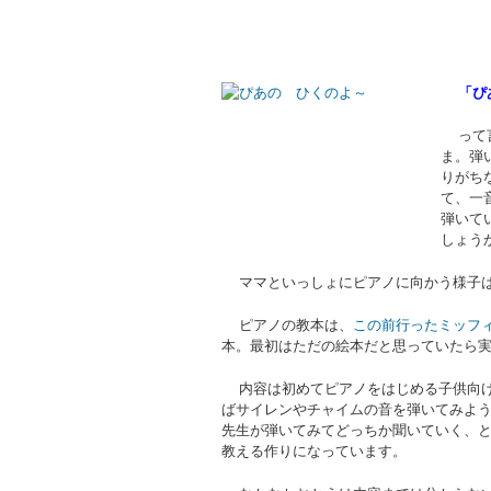
「ぴ
って言
ま。弾
りがち
て、一
弾いて
しょうか
ママといっしょにピアノに向かう様子は
ピアノの教本は、
この前行ったミッフ
本。最初はただの絵本だと思っていたら
内容は初めてピアノをはじめる子供向け
ばサイレンやチャイムの音を弾いてみよ
先生が弾いてみてどっちか聞いていく、
教える作りになっています。