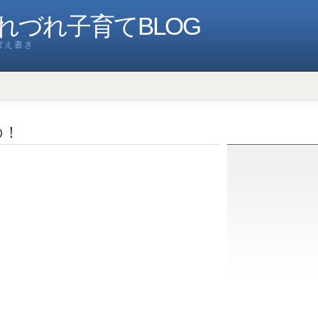
れづれ子育てBLOG
ぼえ書き
の！