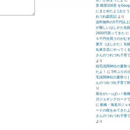
景」が決まったよ
に
景 眺望100景 をGoo
にまとめたよ | おと
れづれ戯言記
より
送料無料の5千円以上
が難しいはしかた化
2600円買ってきた
に
５千円分買うのがむ
箸方（はしかた）化
丸東京店にやってくる 
さんのつれづれ子育て
より
稲毛浅間神社の夏祭
たよ！
に
5年ぶりの
毛浅間神社の夏祭り |
んのつれづれ子育てB
り
屋台がいっぱい！船
川ジョギングロード
に
船橋・海老川ジョ
ードの桜をみてきたよ 
さんのつれづれ子育て
より