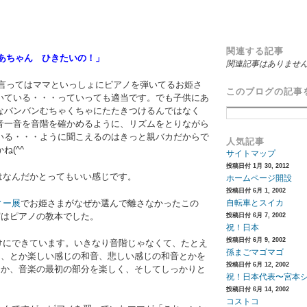
関連する記事
あちゃん ひきたいの！」
関連記事はありませ
ってはママといっしょにピアノを弾いてるお姫さ
このブログの記事
いている・・・っていっても適当です。でも子供にあ
なバンバンむちゃくちゃにたたきつけるんではなく
音一音を音階を確かめるように、リズムをとりながら
いる・・・ように聞こえるのはきっと親バカだからで
人気記事
ね(^^ゞ
サイトマップ
投稿日付 1月 30, 2012
なんだかとってもいい感じです。
ホームページ開設
投稿日付 6月 1, 2002
ィー展
でお姫さまがなぜか選んで離さなかったこの
自転車とスイカ
実はピアノの教本でした。
投稿日付 6月 7, 2002
祝！日本
投稿日付 6月 9, 2002
にできています。いきなり音階じゃなくて、たとえ
孫まごマゴマゴ
う、とか楽しい感じの和音、悲しい感じの和音とかを
投稿日付 6月 12, 2002
とか、音楽の最初の部分を楽しく、そしてしっかりと
祝！日本代表〜宮本
投稿日付 6月 14, 2002
コストコ