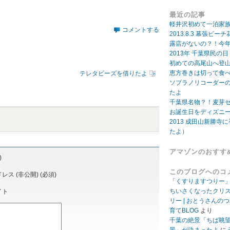
最近の記事
軽井沢初めて一泊家
コメントする
2013.8.3 幕張
露店がないの？！今年
2013年 千葉県民の
初めての高尾山へ登
恵方巻きは切って食
テレタビーズを借りたよ
ソプラノリコーダー
たよ
千葉県名物？！麦芽
お誕生日をディズニ
2013 成田山新勝寺に
たよ）
アマゾンのおすす
)
このブログへのコ
ス (非公開) (必須)
「くすりますつりー
ちいさくなったクリ
イト
リー | おとうさんの
育てBLOG
より
千葉の絶景「ちば眺