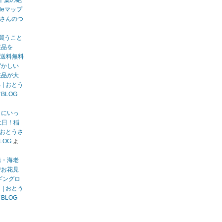
千葉の絶
gleマップ
うさんのつ
買うこと
粧品を
送料無料
ずかしい
粧品が大
| おとう
BLOG
りにいっ
土日！稲
 おとうさ
LOG
よ
橋・海老
でお花見
ギングロ
| おとう
BLOG