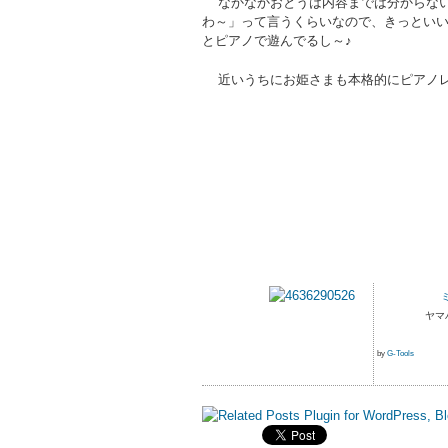
なかなかおとうは内容までは分からない
わ～」って言うくらいなので、きっといい
とピアノで遊んでるし～♪
近いうちにお姫さまも本格的にピアノレ
ヤマハミュージ
by
G-Tools