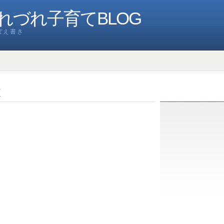
れづれ子育てBLOG
ぼえ書き
ボ