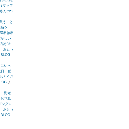
千葉の絶
gleマップ
うさんのつ
買うこと
粧品を
送料無料
ずかしい
粧品が大
| おとう
BLOG
りにいっ
土日！稲
 おとうさ
LOG
よ
橋・海老
でお花見
ギングロ
| おとう
BLOG