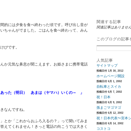
関連する記事
時間的には夕食を食べ終わった頃です。呼び出し音が
関連記事はありませ
にいちゃんがでました。ごはんを食べ終わって、みん
このブログの記事
たけびです。
人気記事
なんか元気な鼻息が聞こえます。お姫さまに携帯電話
サイトマップ
投稿日付 1月 30, 2012
ホームページ開設
」
投稿日付 6月 1, 2002
自転車とスイカ
～
あった（明日） あまは（ヤマハ）いくの～ 」
投稿日付 6月 7, 2002
祝！日本
投稿日付 6月 9, 2002
孫まごマゴマゴ
好きなんですね。
投稿日付 6月 12, 2002
祝！日本代表〜宮本
？」とか「これからおふろ入るの？」って聞いてみま
投稿日付 6月 14, 2002
も答えてくれません！きっと電話の向こうでは大きく
コストコ