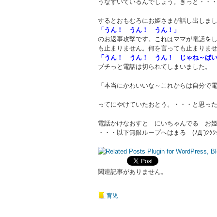
うなずいているんでしょう。きっと・・
するとおもむろにお姫さまが話し出しま
「うん！ うん！ うん！」
のお返事攻撃です。これはママが電話を
も止まりません。何を言っても止まりま
「うん！ うん！ うん！ じゃね～ば
ブチっと電話は切られてしまいました。
「本当にかわいいな～これからは自分で
ってにやけていたおとう。・・・と思っ
電話かけなおすと にいちゃんでる お
・・・以下無限ループへはまる (ﾉД`)ｼｸｼ
関連記事がありません。
育児