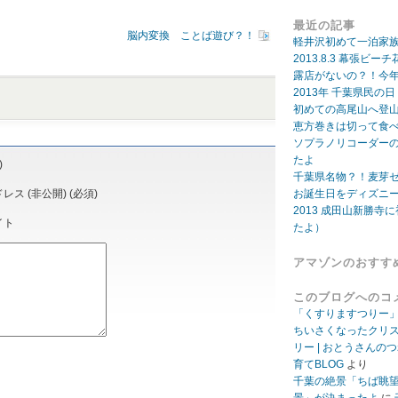
最近の記事
脳内変換 ことば遊び？！
軽井沢初めて一泊家
2013.8.3 幕張
露店がないの？！今年
2013年 千葉県民の
初めての高尾山へ登
恵方巻きは切って食
ソプラノリコーダー
たよ
)
千葉県名物？！麦芽
ス (非公開) (必須)
お誕生日をディズニ
2013 成田山新勝寺に
イト
たよ）
アマゾンのおすす
このブログへのコ
「くすりますつりー
ちいさくなったクリ
リー | おとうさんの
育てBLOG
より
千葉の絶景「ちば眺