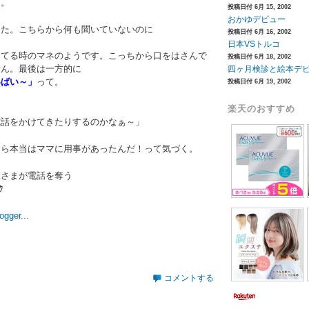
・。
投稿日付 6月 15, 2002
おかゆデビュー
した。こちらから何も聞いていないのに
投稿日付 6月 16, 2002
日本VSトルコ
してる時のマネのようです。こっちから口をはさんで
投稿日付 6月 18, 2002
せん。最後は一方的に
四ヶ月検診と絵本デ
いばい～」
って。
投稿日付 6月 19, 2002
楽天のおすすめ
電話をかけてきたりするのかなぁ～」
たら本当はママに用事があったんだ！って気づく。
姫さまが電話を奪う
ｸ
コメントする