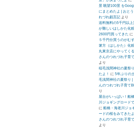
景」が決まったよ
に
景 眺望100景 をGoo
にまとめたよ | おと
れづれ戯言記
より
送料無料の5千円以上
が難しいはしかた化
2600円買ってきた
に
５千円分買うのがむ
箸方（はしかた）化
丸東京店にやってくる 
さんのつれづれ子育て
より
稲毛浅間神社の夏祭
たよ！
に
5年ぶりの
毛浅間神社の夏祭り |
んのつれづれ子育てB
り
屋台がいっぱい！船
川ジョギングロード
に
船橋・海老川ジョ
ードの桜をみてきたよ 
さんのつれづれ子育て
より