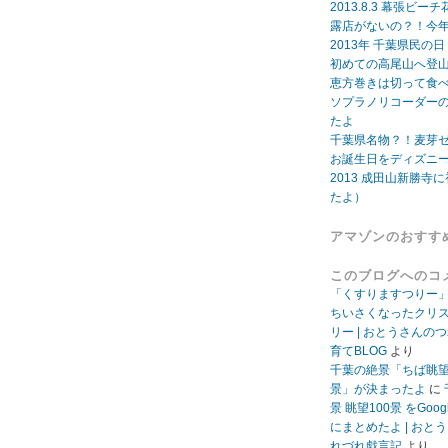
2013.8.3 幕張
露店がないの？！今年
2013年 千葉県民の
初めての高尾山へ登
恵方巻きは切って食
ソプラノリコーダー
たよ
千葉県名物？！麦芽
お誕生日をディズニ
2013 成田山新勝寺に
たよ）
アマゾンのおすす
このブログへのコ
「くすりますつりー
ちいさくなったクリ
リー | おとうさんの
育てBLOG
より
千葉の絶景「ちば眺
景」が決まったよ
に
景 眺望100景 をGoo
にまとめたよ | おと
れづれ戯言記
より