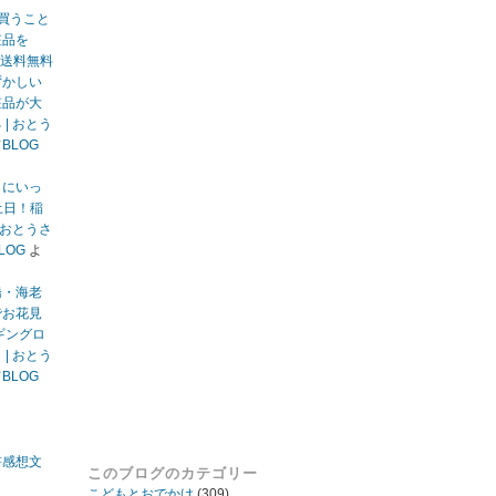
買うこと
粧品を
送料無料
ずかしい
粧品が大
| おとう
BLOG
りにいっ
土日！稲
 おとうさ
LOG
よ
橋・海老
でお花見
ギングロ
| おとう
BLOG
書感想文
このブログのカテゴリー
こどもとおでかけ
(309)