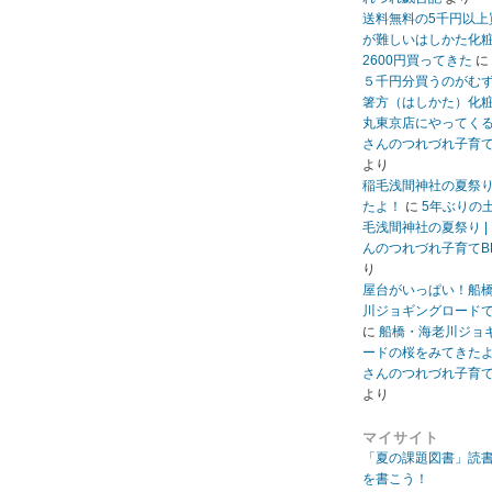
送料無料の5千円以上
が難しいはしかた化
2600円買ってきた
に
５千円分買うのがむ
箸方（はしかた）化
丸東京店にやってくる 
さんのつれづれ子育て
より
稲毛浅間神社の夏祭
たよ！
に
5年ぶりの
毛浅間神社の夏祭り |
んのつれづれ子育てB
り
屋台がいっぱい！船
川ジョギングロード
に
船橋・海老川ジョ
ードの桜をみてきたよ 
さんのつれづれ子育て
より
マイサイト
「夏の課題図書」読
を書こう！