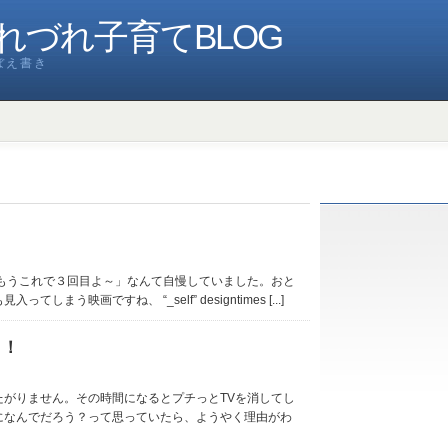
れづれ子育てBLOG
ぼえ書き
もうこれで３回目よ～」なんて自慢していました。おと
う映画ですね、 “_self” designtimes [...]
イ！
がりません。その時間になるとプチっとTVを消してし
になんでだろう？って思っていたら、ようやく理由がわ