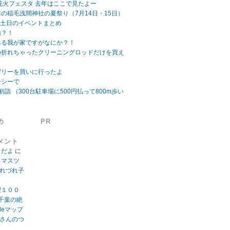
ビーチ花火フェスタ 去年はここで見たよー
の稲毛浅間神社の夏祭り（7月14日・15日）
日 土日のイベントまとめ
山？！
べる我が家ですがなにか？！
の折れちゃったクリーニングロッドだけを買え
ゼリーを買いに行ったよ
ーシーで
初詣 （300台駐車場に500円払って800m歩い
め
PR
メント
」だよ
に
スマスツ
つれづれ子
望１００
千葉の絶
gleマップ
うさんのつ