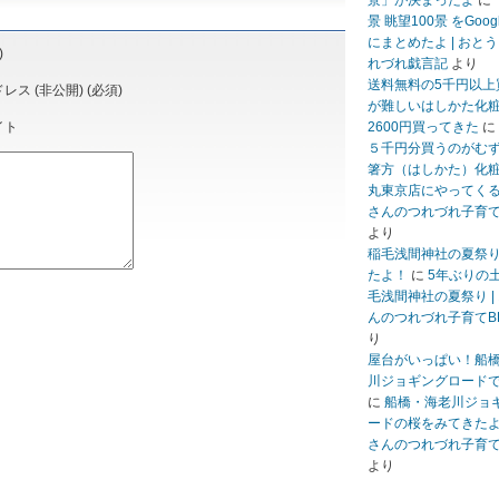
景」が決まったよ
に
景 眺望100景 をGoo
にまとめたよ | おと
)
れづれ戯言記
より
送料無料の5千円以上
ス (非公開) (必須)
が難しいはしかた化
イト
2600円買ってきた
に
５千円分買うのがむ
箸方（はしかた）化
丸東京店にやってくる 
さんのつれづれ子育て
より
稲毛浅間神社の夏祭
たよ！
に
5年ぶりの
毛浅間神社の夏祭り |
んのつれづれ子育てB
り
屋台がいっぱい！船
川ジョギングロード
に
船橋・海老川ジョ
ードの桜をみてきたよ 
さんのつれづれ子育て
より