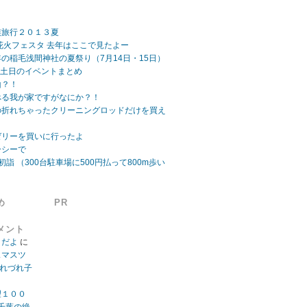
族旅行２０１３夏
ビーチ花火フェスタ 去年はここで見たよー
の稲毛浅間神社の夏祭り（7月14日・15日）
日 土日のイベントまとめ
山？！
べる我が家ですがなにか？！
の折れちゃったクリーニングロッドだけを買え
ゼリーを買いに行ったよ
ーシーで
初詣 （300台駐車場に500円払って800m歩い
め
PR
メント
」だよ
に
スマスツ
つれづれ子
望１００