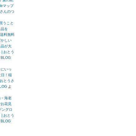
千葉の絶
gleマップ
うさんのつ
買うこと
粧品を
送料無料
ずかしい
粧品が大
| おとう
BLOG
りにいっ
土日！稲
 おとうさ
LOG
よ
橋・海老
でお花見
ギングロ
| おとう
BLOG