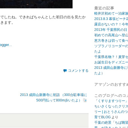
最近の記事
軽井沢初めて一泊家
いでしたね。できればちゃんとした初日の出を見たか
2013.8.3 幕張
おきます。
露店がないの？！今年
2013年 千葉県民の
初めての高尾山へ登
恵方巻きは切って食
ソプラノリコーダー
たよ
千葉県名物？！麦芽
お誕生日をディズニ
2013 成田山新勝寺に
コメントする
たよ）
アマゾンのおすす
2013 成田山新勝寺に初詣 （300台駐車場に
このブログへのコ
500円払って800m歩いたよ）
「くすりますつりー
ちいさくなったクリ
リー | おとうさんの
育てBLOG
より
千葉の絶景「ちば眺