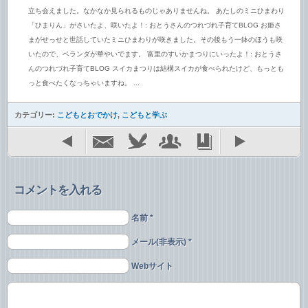
立ち会えました。なかなか見られるものじゃありませんね。 あたしのミニひまわり
「ひまりん」がさいたよ、咲いたよ！: おとうさんのつれづれ子育てBLOG お姫さ
まがせっせと世話していたミニひまわりが咲きました。その後もう一鉢のほうも咲
いたので、ベランダが華やいでます。 富里のすいかまつりにいったよ！: おとうさ
んのつれづれ子育てBLOG スイカまつりは結構スイカが食べられたけど、もっとも
っと食べたくなっちゃいますね。 ...
カテゴリー:
こどもとおでかけ
,
こどもと学ぶ
コメントを入れる
名前 *
メール(非表示) *
Webサイト