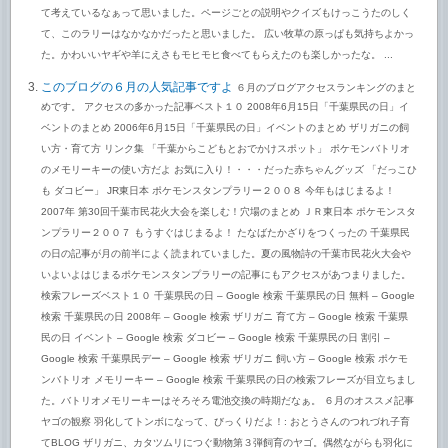
て考えているなぁって思いました。ページごとの説明やクイズもけっこうたのしく
て、このラリーはなかなかだったと思いました。 広い牧草の原っぱも気持ちよかっ
た。かわいいヤギや羊にえさもモヒモヒ食べてもらえたのも楽しかったな。 ...
このブログの６月の人気記事ですよ
６月のブログアクセスランキングのまと
めです。 アクセスの多かった記事ベスト１０ 2008年6月15日「千葉県民の日」イ
ベントのまとめ 2006年6月15日「千葉県民の日」イベントのまとめ ザリガニの飼
い方・育て方 リンク集 「千葉からこどもとおでかけスポット」 ポケモンバトリオ
のメモリーキーの使い方だよ お気に入り！・・・だった赤ちゃんグッズ 「だっこひ
も ダコビー」 JR東日本 ポケモンスタンプラリー２００８ 今年もはじまるよ！
2007年 第30回千葉市民花火大会を楽しむ！穴場のまとめ ＪＲ東日本 ポケモンスタ
ンプラリー２００７ もうすぐはじまるよ！ たなばたかざりをつくったの 千葉県民
の日の記事が月の前半によく読まれていました。夏の風物詩の千葉市民花火大会や
いよいよはじまるポケモンスタンプラリーの記事にもアクセスがあつまりました。
検索フレーズベスト１０ 千葉県民の日 – Google 検索 千葉県民の日 無料 – Google
検索 千葉県民の日 2008年 – Google 検索 ザリガニ 育て方 – Google 検索 千葉県
民の日 イベント – Google 検索 ダコビー – Google 検索 千葉県民の日 割引 –
Google 検索 千葉県民デー – Google 検索 ザリガニ 飼い方 – Google 検索 ポケモ
ンバトリオ メモリーキー – Google 検索 千葉県民の日の検索フレーズが目立ちまし
た。バトリオメモリーキーはそろそろ電池交換の時期だなぁ。 ６月のオススメ記事
ヤゴの観察 羽化してトンボになって、びっくりだよ！: おとうさんのつれづれ子育
てBLOG ザリガニ、カタツムリにつぐ動物第３弾飼育のヤゴ。偶然ながらも羽化に