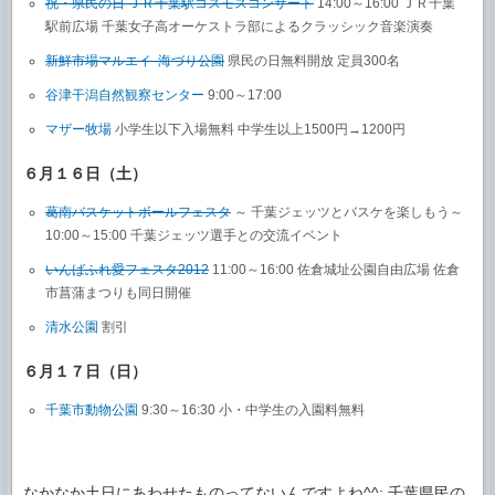
祝・県民の日 ＪＲ千葉駅コスモスコンサート
14:00～16:00 ＪＲ千葉
駅前広場 千葉女子高オーケストラ部によるクラッシック音楽演奏
新鮮市場マルエイ 海づり公園
県民の日無料開放 定員300名
谷津干潟自然観察センター
9:00～17:00
マザー牧場
小学生以下入場無料 中学生以上1500円→1200円
６月１６日（土）
葛南バスケットボールフェスタ
～ 千葉ジェッツとバスケを楽しもう～
10:00～15:00 千葉ジェッツ選手との交流イベント
いんばふれ愛フェスタ2012
11:00～16:00 佐倉城址公園自由広場 佐倉
市菖蒲まつりも同日開催
清水公園
割引
６月１７日（日）
千葉市動物公園
9:30～16:30 小・中学生の入園料無料
なかなか土日にあわせたものってないんですよね^^; 千葉県民の