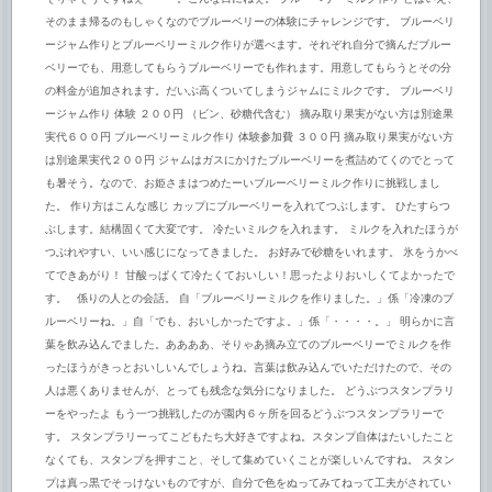
そのまま帰るのもしゃくなのでブルーベリーの体験にチャレンジです。 ブルーベリ
ージャム作りとブルーベリーミルク作りが選べます。それぞれ自分で摘んだブルー
ベリーでも、用意してもらうブルーベリーでも作れます。用意してもらうとその分
の料金が追加されます。だいぶ高くついてしまうジャムにミルクです。 ブルーベリ
ージャム作り 体験 ２００円 （ビン、砂糖代含む） 摘み取り果実がない方は別途果
実代６００円 ブルーベリーミルク作り 体験参加費 ３００円 摘み取り果実がない方
は別途果実代２００円 ジャムはガスにかけたブルーベリーを煮詰めてくのでとって
も暑そう。なので、お姫さまはつめたーいブルーベリーミルク作りに挑戦しまし
た。 作り方はこんな感じ カップにブルーベリーを入れてつぶします。 ひたすらつ
ぶします。結構固くて大変です。 冷たいミルクを入れます。 ミルクを入れたほうが
つぶれやすい、いい感じになってきました。 お好みで砂糖をいれます。 氷をうかべ
てできあがり！ 甘酸っぱくて冷たくておいしい！思ったよりおいしくてよかったで
す。 係りの人との会話。 自「ブルーベリーミルクを作りました。」係「冷凍のブ
ルーベリーね。」自「でも、おいしかったですよ。」係「・・・・。」 明らかに言
葉を飲み込んでました。ああああ、そりゃあ摘み立てのブルーベリーでミルクを作
ったほうがきっとおいしいんでしょうね。言葉は飲み込んでいただけたので、その
人は悪くありませんが、とっても残念な気分になりました。 どうぶつスタンプラリ
ーをやったよ もう一つ挑戦したのが園内６ヶ所を回るどうぶつスタンプラリーで
す。 スタンプラリーってこどもたち大好きですよね。スタンプ自体はたいしたこと
なくても、スタンプを押すこと、そして集めていくことが楽しいんですね。 スタン
プは真っ黒でそっけないものですが、自分で色をぬってみてねって工夫がされてい