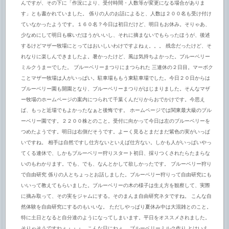
んですが、その下に「作況により、受付時間・人数等が変更になる場合がありま
す」とも書かれていました。 係りの人のお話によると、人数は２００名も受け付け
ていなかったようです。１６０名？今日は初日だけど、明日もお休み。そりゃあ、
少なめにして明日も稼いだほうがいいし、それに摘まないでもらったほうが、後述
するけどマザー牧場にとってはおいしいわけですよねぇ。。。 残念だったけど、そ
れなりに楽しんできましたよ。暑かったけど、風は気持ちよかった。ブルーベリー
ミルクうまーでした。 ブルーベリーまつりにまつられた 三連休の２日目。マーボク
ことマザー牧場は人がいっぱい。駐車場ももう東駐車場でした。今日２０日からは
ブルーベリー園も開園となり、ブルーベリーまつりがはじまりました。そんなマザ
ー牧場のホームページの案内につられて千葉くんだりからおでかけです。今思え
ば、もっと近場でもよかったなぁと後悔です。 ホームページでは関東最大級のブル
ーベリー園です。２２００株とのこと。受付に向かって今日は左のブルーベリーを
つめたようです。明日は右側だそうです。よーく見るとまだまだ紫色の実がいっぱ
いですね。 相手は自然ですし仕方ないといえば仕方ない。しかも人がいっぱいやっ
てくる連休で、しかもブルーベリー狩りスタート初日、採りつくされたらたまらな
いのもわかります。でも、でも、なんとかして欲しかったです。 ブルーベリー狩り
で自由研究 係りの人とちょっとお話しました。ブルーベリー狩りって自由研究にも
いいって教えてもらいました。ブルーベリーの木の様子は生え方を観察して、実際
に摘み取って、その実をジャムにする。そのまんま自由研究ネタですね。 こんな自
然体験を自由研究にするのもいいな。 ただしやっぱり夏休み中は大混雑とのこと。
特に土日となると自分達のようになってしまいます。平日をオススメされました。
そりゃそうですねぇ・・・。こんな日にねぇ。 ブルーベリーミルク作り とはいえ、