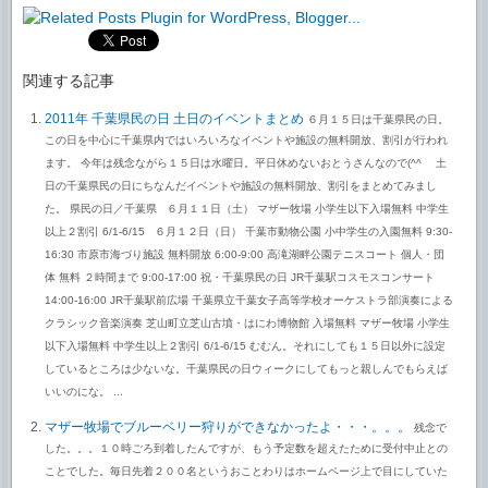
関連する記事
2011年 千葉県民の日 土日のイベントまとめ
６月１５日は千葉県民の日。
この日を中心に千葉県内ではいろいろなイベントや施設の無料開放、割引が行われ
ます。 今年は残念ながら１５日は水曜日。平日休めないおとうさんなので(^^ゞ 土
日の千葉県民の日にちなんだイベントや施設の無料開放、割引をまとめてみまし
た。 県民の日／千葉県 ６月１１日（土） マザー牧場 小学生以下入場無料 中学生
以上２割引 6/1-6/15 ６月１２日（日） 千葉市動物公園 小中学生の入園無料 9:30-
16:30 市原市海づり施設 無料開放 6:00-9:00 高滝湖畔公園テニスコート 個人・団
体 無料 ２時間まで 9:00-17:00 祝・千葉県民の日 JR千葉駅コスモスコンサート
14:00-16:00 JR千葉駅前広場 千葉県立千葉女子高等学校オーケストラ部演奏による
クラシック音楽演奏 芝山町立芝山古墳・はにわ博物館 入場無料 マザー牧場 小学生
以下入場無料 中学生以上２割引 6/1-6/15 むむん。それにしても１５日以外に設定
しているところは少ないな。千葉県民の日ウィークにしてもっと親しんでもらえば
いいのにな。 ...
マザー牧場でブルーベリー狩りができなかったよ・・・。。。
残念で
した。。。１０時ごろ到着したんですが、もう予定数を超えたために受付中止との
ことでした。毎日先着２００名というおことわりはホームページ上で目にしていた