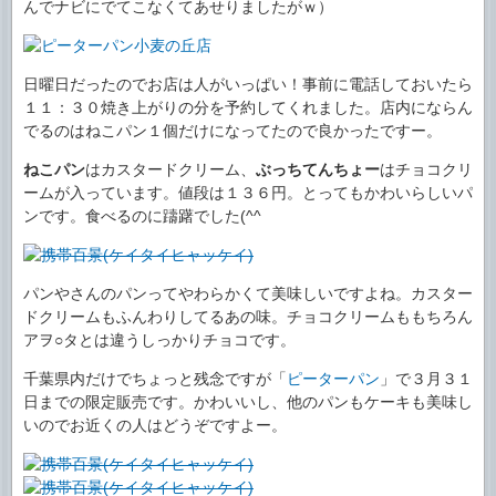
んでナビにでてこなくてあせりましたがｗ）
日曜日だったのでお店は人がいっぱい！事前に電話しておいたら
１１：３０焼き上がりの分を予約してくれました。店内にならん
でるのはねこパン１個だけになってたので良かったですー。
ねこパン
はカスタードクリーム、
ぶっちてんちょー
はチョコクリ
ームが入っています。値段は１３６円。とってもかわいらしいパ
ンです。食べるのに躊躇でした(^^ゞ
パンやさんのパンってやわらかくて美味しいですよね。カスター
ドクリームもふんわりしてるあの味。チョコクリームももちろん
アヲ○タとは違うしっかりチョコです。
千葉県内だけでちょっと残念ですが「
ピーターパン
」で３月３１
日までの限定販売です。かわいいし、他のパンもケーキも美味し
いのでお近くの人はどうぞですよー。