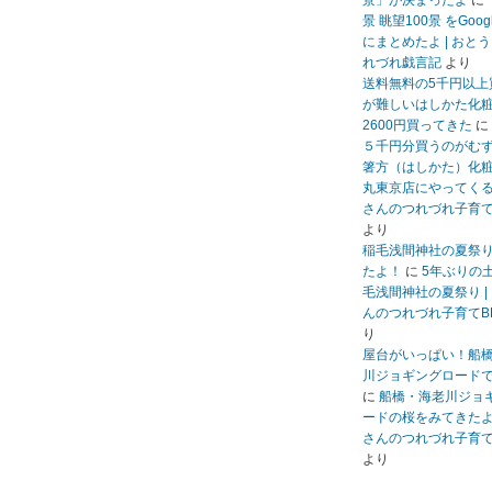
景」が決まったよ
に
景 眺望100景 をGoo
にまとめたよ | おと
れづれ戯言記
より
送料無料の5千円以上
が難しいはしかた化
2600円買ってきた
に
５千円分買うのがむ
箸方（はしかた）化
丸東京店にやってくる 
さんのつれづれ子育て
より
稲毛浅間神社の夏祭
たよ！
に
5年ぶりの
毛浅間神社の夏祭り |
んのつれづれ子育てB
り
屋台がいっぱい！船
川ジョギングロード
に
船橋・海老川ジョ
ードの桜をみてきたよ 
さんのつれづれ子育て
より