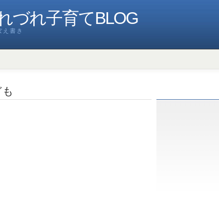
れづれ子育てBLOG
ぼえ書き
ども