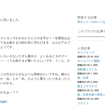
関連する記事
マに言いました。
初カット！かわいく
このブログの記事
はクレヨンでかかれたＯとＣの文字が！一生懸命おお
んでるお姫さまの顔が目に浮かびます。なんかアルフ
るようです。
人気記事
サイトマップ
といろいろないたずら書きが。よくみるとＳのマー
投稿日付 1月 30, 2012
よ～」ってお姫さまが書いたらしいです。う～ん、か
ホームページ開設
投稿日付 6月 1, 2002
自転車とスイカ
ットの方がひらがなよりも簡単みたいですね。確かに
投稿日付 6月 7, 2002
祝！日本
とか「ぬ」とか「め」のように重なったり丸まったり
投稿日付 6月 9, 2002
すいのかも。
孫まごマゴマゴ
投稿日付 6月 12, 2002
始かなぁ～？？
祝！日本代表〜宮本
投稿日付 6月 14, 2002
コストコ