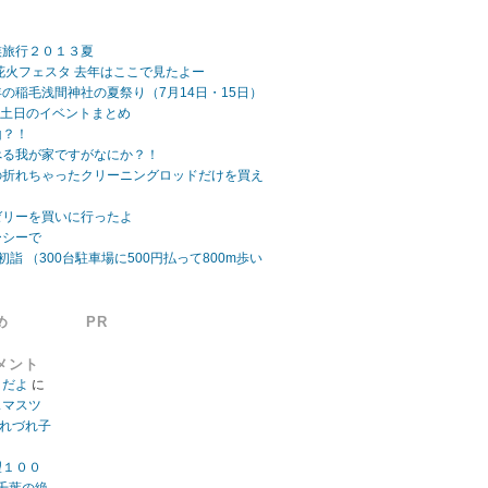
族旅行２０１３夏
ビーチ花火フェスタ 去年はここで見たよー
の稲毛浅間神社の夏祭り（7月14日・15日）
日 土日のイベントまとめ
山？！
べる我が家ですがなにか？！
の折れちゃったクリーニングロッドだけを買え
ゼリーを買いに行ったよ
ーシーで
初詣 （300台駐車場に500円払って800m歩い
め
PR
メント
」だよ
に
スマスツ
つれづれ子
望１００