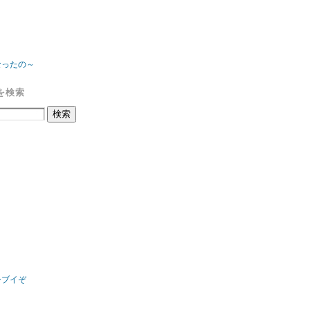
なったの～
を検索
シブイぞ