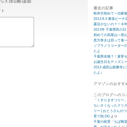
ス (非公開) (必須)
最近の記事
イト
軽井沢初めて一泊家
2013.8.3 幕張
露店がないの？！今年
2013年 千葉県民の
初めての高尾山へ登
恵方巻きは切って食
ソプラノリコーダー
たよ
千葉県名物？！麦芽
お誕生日をディズニ
2013 成田山新勝寺に
たよ）
アマゾンのおすす
このブログへのコ
「くすりますつりー
ちいさくなったクリ
リー | おとうさんの
育てBLOG
より
千葉の絶景「ちば眺