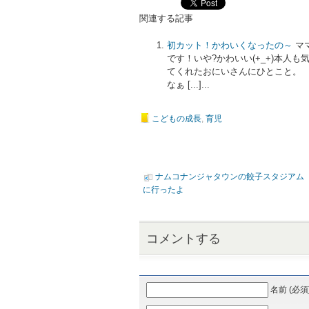
関連する記事
初カット！かわいくなったの～
マ
です！いや?かわいい(+_+)本人
てくれたおにいさんにひとこと。 
なぁ [...]...
こどもの成長
,
育児
ナムコナンジャタウンの餃子スタジアム
に行ったよ
コメントする
名前 (必須