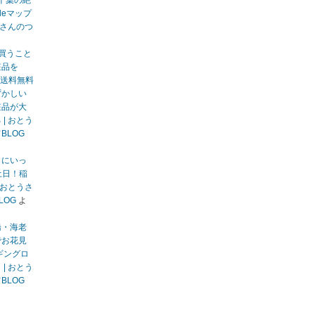
千葉の絶
gleマップ
うさんのつ
買うこと
粧品を
送料無料
ずかしい
粧品が大
| おとう
BLOG
りにいっ
土日！稲
 おとうさ
LOG
よ
橋・海老
でお花見
ギングロ
| おとう
BLOG