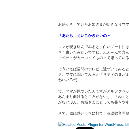
お絵かきしていたお姫さまがいきなりマ
「あたち えいごかきたいの～」
ママが覗き込んでみると、白いノートに
きく書いたみたいですね。ふふ～んて喜
ァベットがカッコイイものって思ってい
そういえば居間のテレビに近づいてみる
ク。ママに聞いてみると「サティのＳだ
わいい(^o^)
で、ママが気づいたんですがアルファベ
あんまり曲げるところがないし、「ね」
がないぶん、お姫さまにとっても書きや
さて、鉄は熱いうちに打て！英語教育開