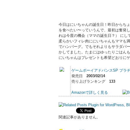
今日はにいちゃんの誕生日！昨日からちょ
を食べたい〜っていうんで、最初は奮発
れは今度の機会（ママの誕生日？） にし
柔らかいフィレ肉ににいちゃんもママも
でハンバーグ。でもそれよりもサラダバー
かしてました。たまにはゆったりごはん
にいちゃんはプレゼントも希望どおりにゲ
ゲームボーイアドバンスSP プラ
発売日
2003/02/14
売り上げランキング
133
Amazonで詳しく見る
関連記事がありません。