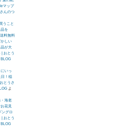
千葉の絶
gleマップ
うさんのつ
買うこと
粧品を
送料無料
ずかしい
粧品が大
| おとう
BLOG
りにいっ
土日！稲
 おとうさ
LOG
よ
橋・海老
でお花見
ギングロ
| おとう
BLOG