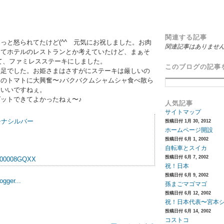
関連する記事
っと怒られてたけど(^^ゞ元気にお祝しました。お肉
関連記事はありませ
してホテルのレストランとか考えていたけど、まぁそ
て、ファミレスステーキにしました。
このブログの記事
満足でした。お姫さまはさすがにステーキは厳しいの
のトマトに大興奮〜♪バクバクムシャムシャ食べ散ら
もいいですねぇ。
ットできてよかったねぇ〜♪
人気記事
サイトマップ
チナシルバー
投稿日付 1月 30, 2012
ホームページ開設
投稿日付 6月 1, 2002
自転車とスイカ
投稿日付 6月 7, 2002
祝！日本
投稿日付 6月 9, 2002
孫まごマゴマゴ
投稿日付 6月 12, 2002
祝！日本代表〜宮本
投稿日付 6月 14, 2002
コストコ