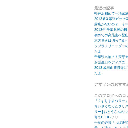
最近の記事
軽井沢初めて一泊家
2013.8.3 幕張
露店がないの？！今年
2013年 千葉県民の
初めての高尾山へ登
恵方巻きは切って食
ソプラノリコーダー
たよ
千葉県名物？！麦芽
お誕生日をディズニ
2013 成田山新勝寺に
たよ）
アマゾンのおすす
このブログへのコ
「くすりますつりー
ちいさくなったクリ
リー | おとうさんの
育てBLOG
より
千葉の絶景「ちば眺