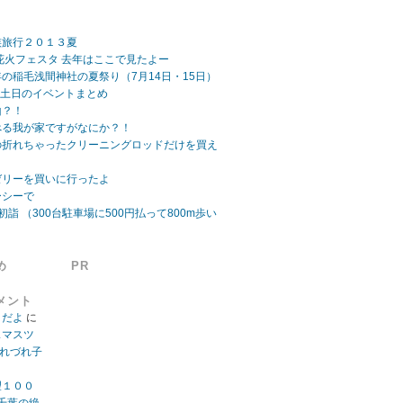
族旅行２０１３夏
ビーチ花火フェスタ 去年はここで見たよー
の稲毛浅間神社の夏祭り（7月14日・15日）
日 土日のイベントまとめ
山？！
べる我が家ですがなにか？！
の折れちゃったクリーニングロッドだけを買え
ゼリーを買いに行ったよ
ーシーで
初詣 （300台駐車場に500円払って800m歩い
め
PR
メント
」だよ
に
スマスツ
つれづれ子
望１００