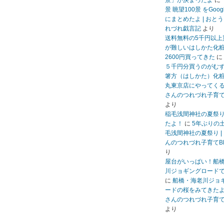
景」が決まったよ
に
景 眺望100景 をGoo
にまとめたよ | おと
れづれ戯言記
より
送料無料の5千円以上
が難しいはしかた化
2600円買ってきた
に
５千円分買うのがむ
箸方（はしかた）化
丸東京店にやってくる 
さんのつれづれ子育て
より
稲毛浅間神社の夏祭
たよ！
に
5年ぶりの
毛浅間神社の夏祭り |
んのつれづれ子育てB
り
屋台がいっぱい！船
川ジョギングロード
に
船橋・海老川ジョ
ードの桜をみてきたよ 
さんのつれづれ子育て
より