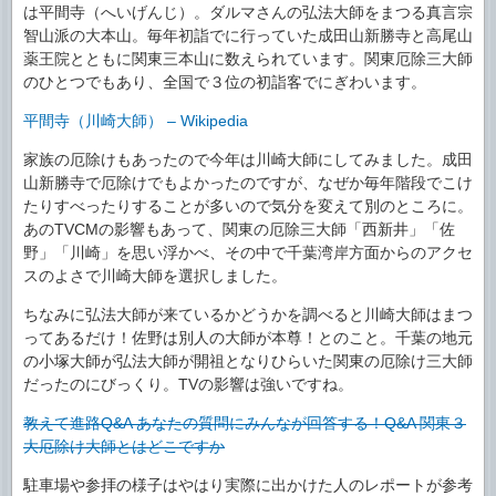
は平間寺（へいげんじ）。ダルマさんの弘法大師をまつる真言宗
智山派の大本山。毎年初詣でに行っていた成田山新勝寺と高尾山
薬王院とともに関東三本山に数えられています。関東厄除三大師
のひとつでもあり、全国で３位の初詣客でにぎわいます。
平間寺（川崎大師） – Wikipedia
家族の厄除けもあったので今年は川崎大師にしてみました。成田
山新勝寺で厄除けでもよかったのですが、なぜか毎年階段でこけ
たりすべったりすることが多いので気分を変えて別のところに。
あのTVCMの影響もあって、関東の厄除三大師「西新井」「佐
野」「川崎」を思い浮かべ、その中で千葉湾岸方面からのアクセ
スのよさで川崎大師を選択しました。
ちなみに弘法大師が来ているかどうかを調べると川崎大師はまつ
ってあるだけ！佐野は別人の大師が本尊！とのこと。千葉の地元
の小塚大師が弘法大師が開祖となりひらいた関東の厄除け三大師
だったのにびっくり。TVの影響は強いですね。
教えて進路Q&A あなたの質問にみんなが回答する！Q&A 関東３
大厄除け大師とはどこですか
駐車場や参拝の様子はやはり実際に出かけた人のレポートが参考