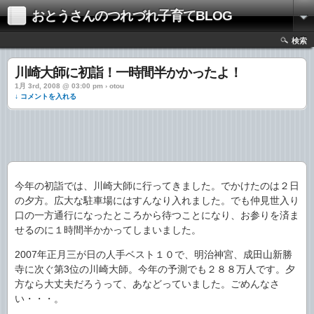
おとうさんのつれづれ子育てBLOG
検索
川崎大師に初詣！一時間半かかったよ！
1月 3rd, 2008 @ 03:00 pm › otou
↓ コメントを入れる
今年の初詣では、川崎大師に行ってきました。でかけたのは２日
の夕方。広大な駐車場にはすんなり入れました。でも仲見世入り
口の一方通行になったところから待つことになり、お参りを済ま
せるのに１時間半かかってしまいました。
2007年正月三が日の人手ベスト１０で、明治神宮、成田山新勝
寺に次ぐ第3位の川崎大師。今年の予測でも２８８万人です。夕
方なら大丈夫だろうって、あなどっていました。ごめんなさ
い・・・。