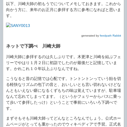
以下、川崎大師の初もうでについてメモしておきます。これから
向かう方に、来年のお正月に参拝する方に参考になればと思いま
す。
generated by
feedpath Rabbit
ネットで下調べ 川崎大師
川崎大師に参拝するのは久しぶりです。木更津と川崎を結ぶフェ
リーでやはり１月２日に初詣でしたのが最後だと記憶していま
す。かれこれ１０年以上ぶりなんですね。
こうなると昔の記憶では心配です。トントントンっていう飴を切
る軽快なリズムの包丁の音と、おいしいとも言い切れないけどな
んともいえない癖になるくずもちの味は覚えていますが、駐車場
なんて忘れてしまってます。（というかフェリーからバスに乗っ
て歩いて参拝したっけ）ということで事前にいろいろ下調べで
す。
まずそもそも川崎大師ってどんなところなんでしょう。公式ホー
ムページがとっても重かったのでウィキペディアで予習。正式名