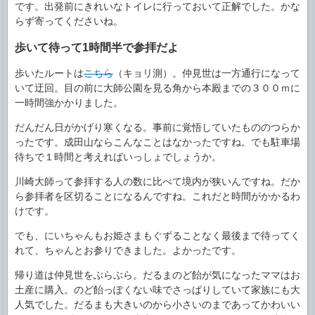
です。出発前にきれいなトイレに行っておいて正解でした。かな
らず寄ってくださいね。
歩いて待って1時間半で参拝だよ
歩いたルートは
こちら
（キョリ測）。仲見世は一方通行になって
いて迂回。目の前に大師公園を見る角から本殿までの３００ｍに
一時間強かかりました。
だんだん日がかげり寒くなる。事前に覚悟していたもののつらか
ったです。成田山ならこんなことはなかったですね。でも駐車場
待ちで１時間と考えればいっしょでしょうか。
川崎大師って参拝する人の数に比べて境内が狭いんですね。だか
ら参拝者を区切ることになるんですね。これだと時間がかかるわ
けです。
でも、にいちゃんもお姫さまもぐずることなく最後まで待ってく
れて、ちゃんとお参りできました。よかったです。
帰り道は仲見世をぶらぶら。だるまのど飴が気になったママはお
土産に購入。のど飴っぽくない味でさっぱりしていて家族にも大
人気でした。だるまも大きいのから小さいのまであってかわいい