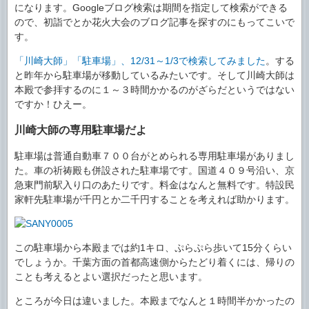
になります。Googleブログ検索は期間を指定して検索ができる
ので、初詣でとか花火大会のブログ記事を探すのにもってこいで
す。
「川崎大師」「駐車場」、12/31～1/3で検索してみました
。する
と昨年から駐車場が移動しているみたいです。そして川崎大師は
本殿で参拝するのに１～３時間かかるのがざらだというではない
ですか！ひえー。
川崎大師の専用駐車場だよ
駐車場は普通自動車７００台がとめられる専用駐車場がありまし
た。車の祈祷殿も併設された駐車場です。国道４０９号沿い、京
急東門前駅入り口のあたりです。料金はなんと無料です。特設民
家軒先駐車場が千円とか二千円することを考えれば助かります。
この駐車場から本殿までは約1キロ、ぷらぷら歩いて15分くらい
でしょうか。千葉方面の首都高速側からたどり着くには、帰りの
ことも考えるとよい選択だったと思います。
ところが今日は違いました。本殿までなんと１時間半かかったの